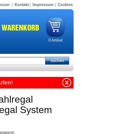
enzen
|
Kontakt
|
Impressum
|
Cookies
0
Artikel
ufen!
X
ahlregal
regal System
316090035