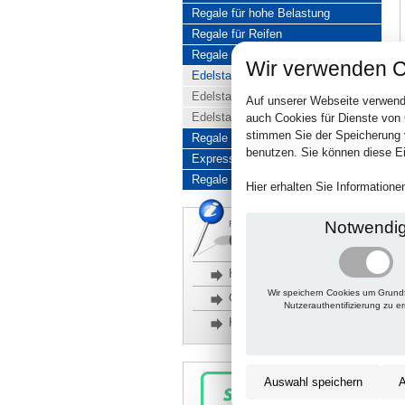
Regale für hohe Belastung
Regale für Reifen
Regale aus Edelstahl
Wir verwenden C
Edelstahlregale komplett
Edelstahlregal Baukasten
Auf unserer Webseite verwend
Edelstahlregal Kombinationen
auch Cookies für Dienste von
stimmen Sie der Speicherung 
Regale aus Aluminium
benutzen. Sie können diese Ei
Express-Produkte
Regale Reduziert
Hier erhalten Sie Information
Notwendi
Rückfragen, Hilfe, Bestellen?
06201 690095-0
Häufige Fragen
Wir speichern Cookies um Grund
Glossar
Nutzerauthentifizierung zu e
Kontakt
Auswahl speichern
A