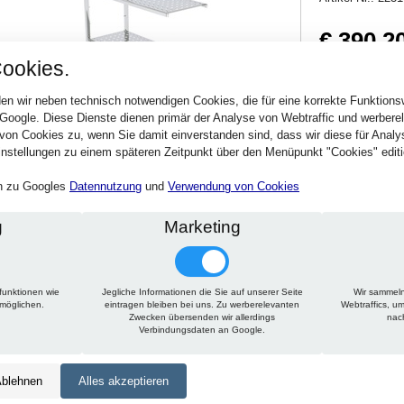
€ 390,2
ookies.
464,34 € inkl. MwSt
Verfügbarkeit:
Sofort
en wir neben technisch notwendigen Cookies, die für eine korrekte Funktion
 Google. Diese Dienste dienen primär der Analyse von Webtraffic und werber
von Cookies zu, wenn Sie damit einverstanden sind, dass wir diese für Anal
Stck.
nstellungen zu einem späteren Zeitpunkt über den Menüpunkt "Cookies" editi
en zu Googles
Datennutzung
und
Verwendung von Cookies
g
Marketing
funktionen wie
Jegliche Informationen die Sie auf unserer Seite
Wir sammeln
Technische Daten
Beschreibung
rmöglichen.
eintragen bleiben bei uns. Zu werberelevanten
Webtraffics, u
Zwecken übersenden wir allerdings
nac
Verbindungsdaten an Google.
Höhe:
1650 mm
Tiefe:
350 mm
blehnen
Alles akzeptieren
Länge:
900 mm