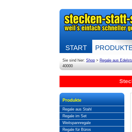
START
PRODUKT
Sie sind hier:
Shop
>
Regale aus Edelst
40000
Stec
Produkte
Regale aus Stahl
Regale im Set
Weitspannregale
Regale für Büros