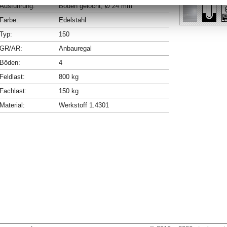
Ausführung:
Böden gelocht, Ø 24 mm
Farbe:
Edelstahl
Typ:
150
GR/AR:
Anbauregal
Böden:
4
Feldlast:
800 kg
Fachlast:
150 kg
Material:
Werkstoff 1.4301