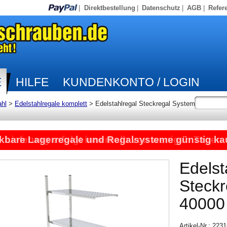
|
Direktbestellung
|
Datenschutz
|
AGB
|
Refer
E
HILFE
KUNDENKONTO / LOGIN
ahl
>
Edelstahlregale komplett
>
Edelstahlregal Steckregal System
kbare Lagerregale und Regalsysteme günstig ka
Lieferung erfolgt innerhalb von wenigen Tagen
Edelst
Steck
40000
Artikel-Nr.: 22