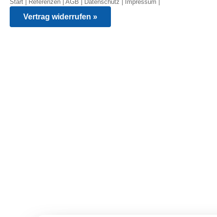
Start
|
Referenzen
|
AGB
|
Datenschutz
|
Impressum
|
Vertrag widerrufen »