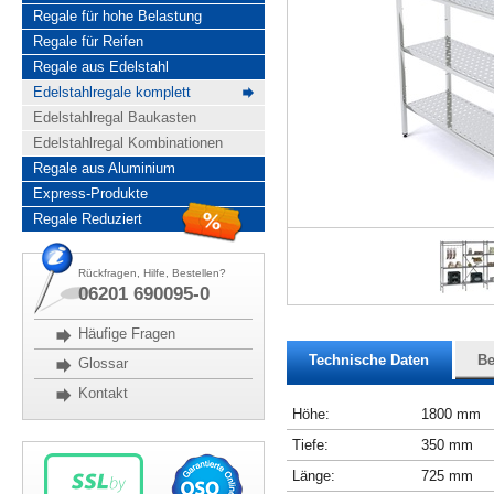
Regale für hohe Belastung
Regale für Reifen
Regale aus Edelstahl
Edelstahlregale komplett
Edelstahlregal Baukasten
Edelstahlregal Kombinationen
Regale aus Aluminium
Express-Produkte
Regale Reduziert
Rückfragen, Hilfe, Bestellen?
06201 690095-0
Häufige Fragen
Technische Daten
Be
Glossar
Kontakt
Höhe:
1800 mm
Tiefe:
350 mm
Länge:
725 mm