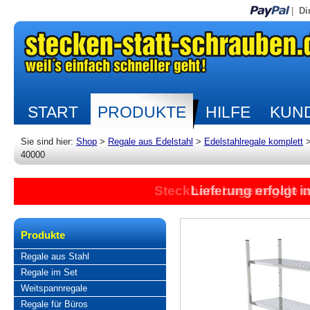
|
Di
START
PRODUKTE
HILFE
KUND
Sie sind hier:
Shop
>
Regale aus Edelstahl
>
Edelstahlregale komplett
40000
Steckbare Lagerregale 
Lieferung erfolgt 
Produkte
Regale aus Stahl
Regale im Set
Weitspannregale
Regale für Büros