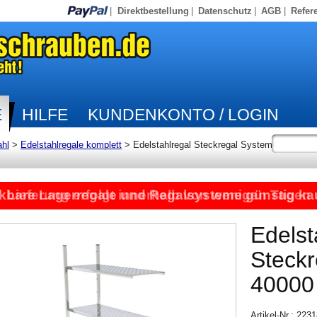
|
Direktbestellung
|
Datenschutz
|
AGB
|
Refer
E
HILFE
KUNDENKONTO / LOGIN
ahl
>
Edelstahlregale komplett
>
Edelstahlregal Steckregal System
kbare Lagerregale und Regalsysteme günstig ka
Lieferung erfolgt innerhalb von wenigen Tagen
Edelst
Steck
40000
Artikel-Nr.: 22