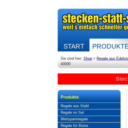
START
PRODUKT
Sie sind hier:
Shop
>
Regale aus Edelst
40000
Stec
Produkte
Regale aus Stahl
Regale im Set
Weitspannregale
Regale für Büros