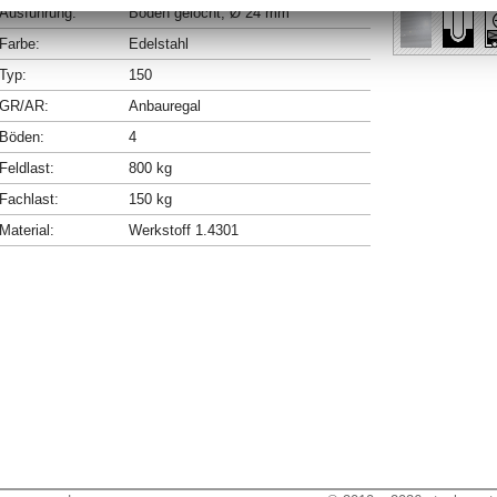
Ausführung:
Böden gelocht, Ø 24 mm
Farbe:
Edelstahl
Typ:
150
GR/AR:
Anbauregal
Böden:
4
Feldlast:
800 kg
Fachlast:
150 kg
Material:
Werkstoff 1.4301