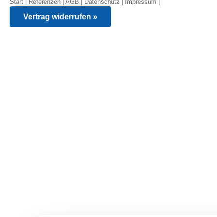
Start
|
Referenzen
|
AGB
|
Datenschutz
|
Impressum
|
Vertrag widerrufen »