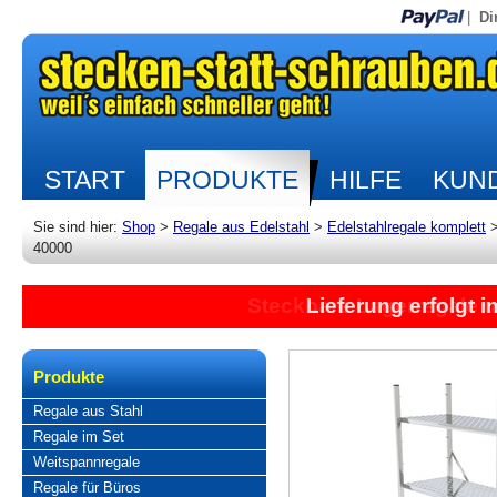
|
Di
START
PRODUKTE
HILFE
KUND
Sie sind hier:
Shop
>
Regale aus Edelstahl
>
Edelstahlregale komplett
40000
Lieferung erfolgt 
Produkte
Regale aus Stahl
Regale im Set
Weitspannregale
Regale für Büros