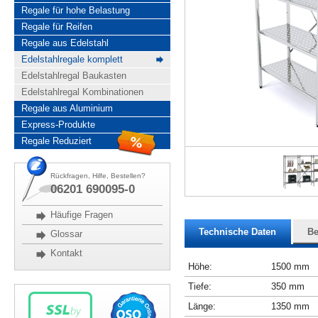
Regale für hohe Belastung
Regale für Reifen
Regale aus Edelstahl
Edelstahlregale komplett
Edelstahlregal Baukasten
Edelstahlregal Kombinationen
Regale aus Aluminium
Express-Produkte
Regale Reduziert
Rückfragen, Hilfe, Bestellen?
06201 690095-0
Häufige Fragen
Technische Daten
Be
Glossar
Kontakt
Höhe:
1500 mm
Tiefe:
350 mm
Länge:
1350 mm