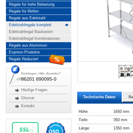
Regale für hohe Belastung
Regale für Reifen
Regale aus Edelstahl
Edelstahlregale komplett
Edelstahlregal Baukasten
Edelstahlregal Kombinationen
Regale aus Aluminium
Express-Produkte
Regale Reduziert
Rückfragen, Hilfe, Bestellen?
06201 690095-0
Häufige Fragen
Technische Daten
Be
Glossar
Kontakt
Höhe:
1650 mm
Tiefe:
350 mm
Länge:
1350 mm