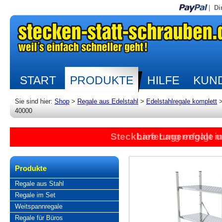
|
Di
START
PRODUKTE
HILFE
KUND
Sie sind hier:
Shop
>
Regale aus Edelstahl
>
Edelstahlregale komplett
40000
Steckbare Lagerregale 
Lieferung erfolgt 
Produkte
Regale aus Stahl
Regale im Set
Weitspannregale
Regale für Büros