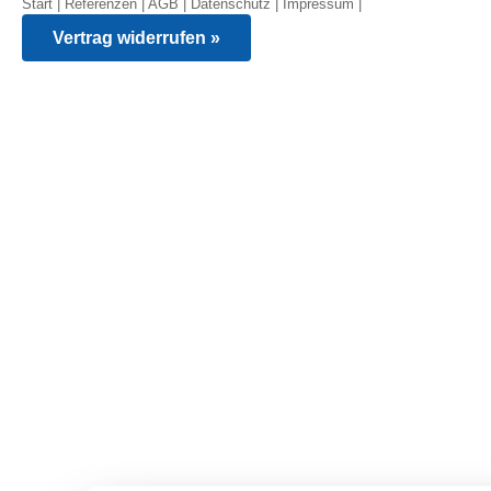
Start
|
Referenzen
|
AGB
|
Datenschutz
|
Impressum
|
Vertrag widerrufen »