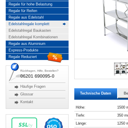
Regale für hohe Belastung
Regale für Reifen
Regale aus Edelstahl
Edelstahlregale komplett
Edelstahlregal Baukasten
Edelstahlregal Kombinationen
Regale aus Aluminium
Express-Produkte
Regale Reduziert
Rückfragen, Hilfe, Bestellen?
06201 690095-0
Häufige Fragen
Technische Daten
Be
Glossar
Kontakt
Höhe:
1500
Tiefe:
350 
Länge:
1250