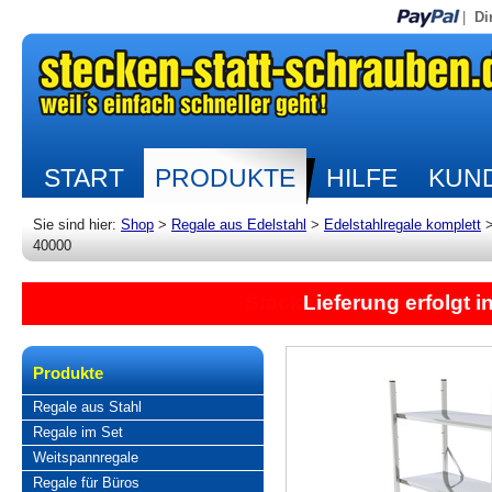
|
Di
START
PRODUKTE
HILFE
KUND
Sie sind hier:
Shop
>
Regale aus Edelstahl
>
Edelstahlregale komplett
40000
Lieferung erfolgt 
Produkte
Regale aus Stahl
Regale im Set
Weitspannregale
Regale für Büros