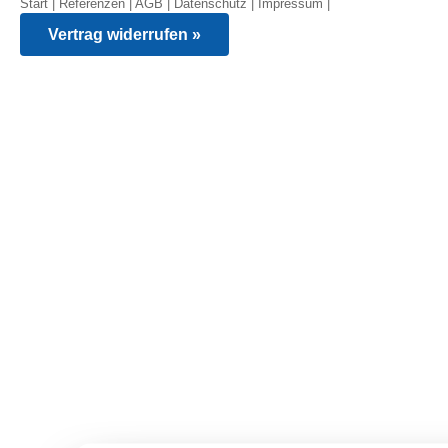
Start
|
Referenzen
|
AGB
|
Datenschutz
|
Impressum
|
Vertrag widerrufen »