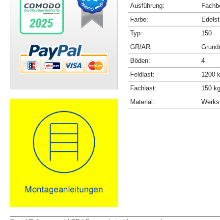
Ausführung:
Fachbö
Farbe:
Edelst
Typ:
150
GR/AR:
Grundr
Böden:
4
Feldlast:
1200 
Fachlast:
150 k
Material:
Werkst