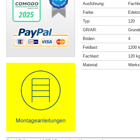
Ausführung:
Fachbö
Farbe:
Edelst
Typ:
120
GR/AR:
Grundr
Böden:
4
Feldlast:
1200 
Fachlast:
120 k
Material:
Werkst