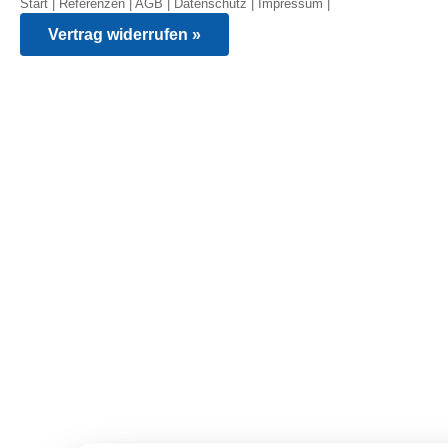
Start
|
Referenzen
|
AGB
|
Datenschutz
|
Impressum
|
Vertrag widerrufen »