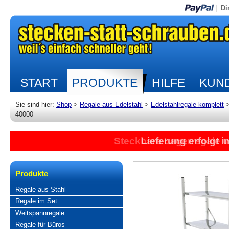
|
Di
START
PRODUKTE
HILFE
KUND
Sie sind hier:
Shop
>
Regale aus Edelstahl
>
Edelstahlregale komplett
40000
Steckbare Lagerregale 
Lieferung erfolgt 
Produkte
Regale aus Stahl
Regale im Set
Weitspannregale
Regale für Büros