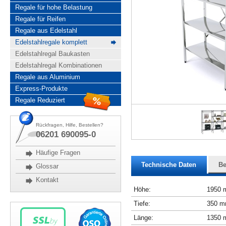
Regale für hohe Belastung
Regale für Reifen
Regale aus Edelstahl
Edelstahlregale komplett
Edelstahlregal Baukasten
Edelstahlregal Kombinationen
Regale aus Aluminium
Express-Produkte
Regale Reduziert
Rückfragen, Hilfe, Bestellen?
06201 690095-0
Häufige Fragen
Technische Daten
Be
Glossar
Kontakt
Höhe:
1950
Tiefe:
350 
Länge:
1350