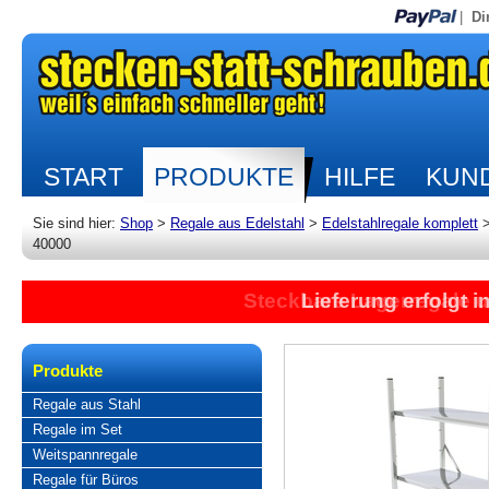
|
Di
START
PRODUKTE
HILFE
KUND
Sie sind hier:
Shop
>
Regale aus Edelstahl
>
Edelstahlregale komplett
40000
Steckbare Lagerregale 
Lieferung erfolgt 
Produkte
Regale aus Stahl
Regale im Set
Weitspannregale
Regale für Büros