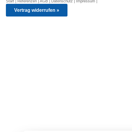
Start
|
Referenzen
|
AGB
|
Datenschutz
|
Impressum
|
Vertrag widerrufen »