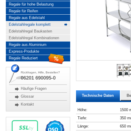
Regale für hohe Belastung
Regale für Reifen
Regale aus Edelstahl
Edelstahlregale komplett
Edelstahlregal Baukasten
Edelstahlregal Kombinationen
Regale aus Aluminium
Express-Produkte
Regale Reduziert
Rückfragen, Hilfe, Bestellen?
06201 690095-0
Häufige Fragen
Technische Daten
Be
Glossar
Kontakt
Höhe:
1500
Tiefe:
350 
Länge:
650 