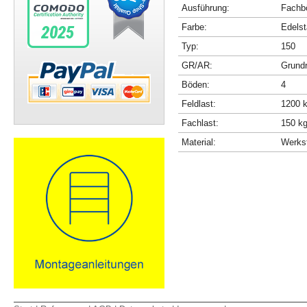
Ausführung:
Fachbö
Farbe:
Edelst
Typ:
150
GR/AR:
Grundr
Böden:
4
Feldlast:
1200 
Fachlast:
150 k
Material:
Werkst