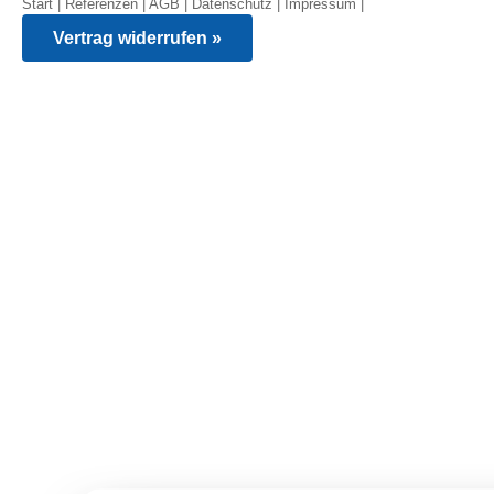
Start
|
Referenzen
|
AGB
|
Datenschutz
|
Impressum
|
Vertrag widerrufen »