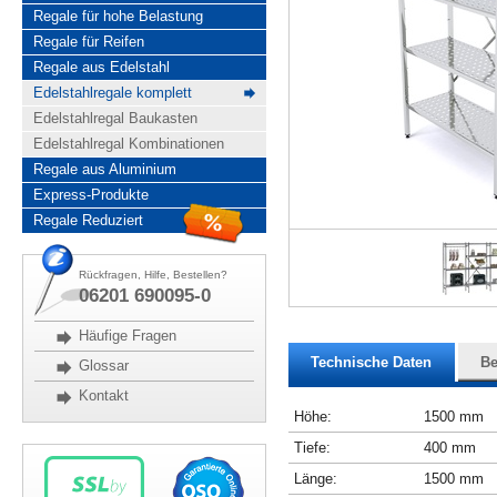
Regale für hohe Belastung
Regale für Reifen
Regale aus Edelstahl
Edelstahlregale komplett
Edelstahlregal Baukasten
Edelstahlregal Kombinationen
Regale aus Aluminium
Express-Produkte
Regale Reduziert
Rückfragen, Hilfe, Bestellen?
06201 690095-0
Häufige Fragen
Technische Daten
Be
Glossar
Kontakt
Höhe:
1500 mm
Tiefe:
400 mm
Länge:
1500 mm