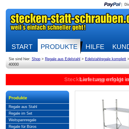
|
Di
START
PRODUKTE
HILFE
KUND
Sie sind hier:
Shop
>
Regale aus Edelstahl
>
Edelstahlregale komplett
40000
Steckbare Lagerregale 
Lieferung erfolgt 
Produkte
Regale aus Stahl
Regale im Set
Weitspannregale
Regale für Büros