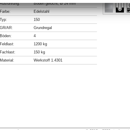
Ausführung:
Böden gelocht, Ø 24 mm
Farbe:
Edelstahl
Typ:
150
GR/AR:
Grundregal
Böden:
4
Feldlast:
1200 kg
Fachlast:
150 kg
Material:
Werkstoff 1.4301