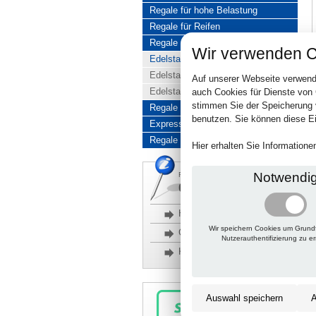
Regale für hohe Belastung
Regale für Reifen
Regale aus Edelstahl
Wir verwenden C
Edelstahlregale komplett
Edelstahlregal Baukasten
Auf unserer Webseite verwend
Edelstahlregal Kombinationen
auch Cookies für Dienste von
stimmen Sie der Speicherung 
Regale aus Aluminium
benutzen. Sie können diese Ei
Express-Produkte
Regale Reduziert
Hier erhalten Sie Information
Notwendi
Rückfragen, Hilfe, Bestellen?
06201 690095-0
Häufige Fragen
Wir speichern Cookies um Grund
Glossar
Nutzerauthentifizierung zu e
Kontakt
Auswahl speichern
A