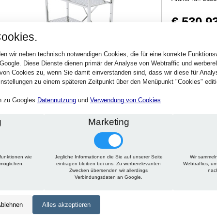
€ 530,9
ookies.
631,81 € inkl. MwSt
Verfügbarkeit:
Sofort
en wir neben technisch notwendigen Cookies, die für eine korrekte Funktion
 Google. Diese Dienste dienen primär der Analyse von Webtraffic und werber
von Cookies zu, wenn Sie damit einverstanden sind, dass wir diese für Anal
Stck.
nstellungen zu einem späteren Zeitpunkt über den Menüpunkt "Cookies" editi
en zu Googles
Datennutzung
und
Verwendung von Cookies
g
Marketing
funktionen wie
Jegliche Informationen die Sie auf unserer Seite
Wir sammeln
Technische Daten
Beschreibung
Zu diesem Artikel passt
rmöglichen.
eintragen bleiben bei uns. Zu werberelevanten
Webtraffics, u
Zwecken übersenden wir allerdings
nac
Verbindungsdaten an Google.
Höhe:
1800 mm
Tiefe:
400 mm
blehnen
Alles akzeptieren
Länge:
650 mm