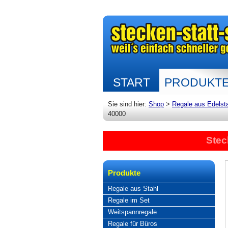
START
PRODUKT
Sie sind hier:
Shop
>
Regale aus Edelst
40000
Stec
Produkte
Regale aus Stahl
Regale im Set
Weitspannregale
Regale für Büros