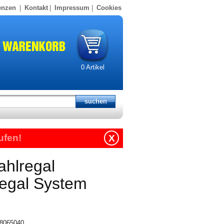
enzen
|
Kontakt
|
Impressum
|
Cookies
0
Artikel
ufen!
X
ahlregal
regal System
318065040