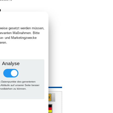
3
. +
Versand
 lieferbar
sweise gesetzt werden müssen,
elevanten Maßnahmen. Bitte
yse- und Marketingzwecke
eren.
Analyse
 Datenpunkte des generierten
 auch
m Abläufe auf unserer Seite besser
hvollziehen zu können.