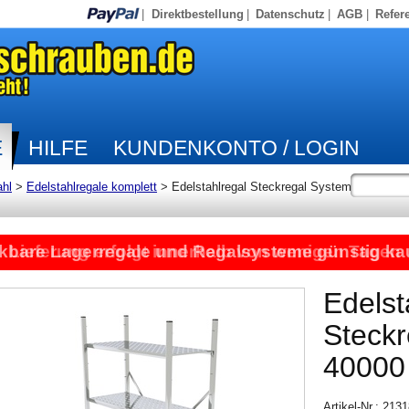
|
Direktbestellung
|
Datenschutz
|
AGB
|
Refer
E
HILFE
KUNDENKONTO / LOGIN
ahl
>
Edelstahlregale komplett
>
Edelstahlregal Steckregal System
kbare Lagerregale und Regalsysteme günstig ka
Lieferung erfolgt innerhalb von wenigen Tagen
Edelst
Steck
40000
Artikel-Nr.: 21