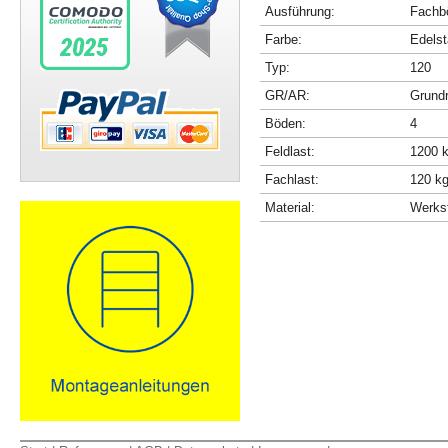
Ausführung:
Fachbö
Farbe:
Edelst
Typ:
120
GR/AR:
Grundr
Böden:
4
Feldlast:
1200 
Fachlast:
120 k
Material:
Werkst