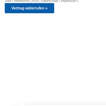
Start
|
Referenzen
|
AGB
|
Datenschutz
|
Impressum
|
Vertrag widerrufen »