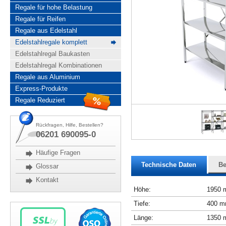
Regale für hohe Belastung
Regale für Reifen
Regale aus Edelstahl
Edelstahlregale komplett
Edelstahlregal Baukasten
Edelstahlregal Kombinationen
Regale aus Aluminium
Express-Produkte
Regale Reduziert
Rückfragen, Hilfe, Bestellen?
06201 690095-0
Häufige Fragen
Technische Daten
Be
Glossar
Kontakt
Höhe:
1950
Tiefe:
400 
Länge:
1350