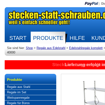
|
Di
START
PRODUKTE
HILFE
KUND
Sie sind hier:
Shop
>
Regale aus Edelstahl
>
Edelstahlregale komplett
40000
Steckbare Lagerregale 
Lieferung erfolgt 
Produkte
Regale aus Stahl
Regale im Set
Weitspannregale
Regale für Büros