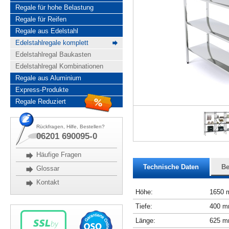
Regale für hohe Belastung
Regale für Reifen
Regale aus Edelstahl
Edelstahlregale komplett
Edelstahlregal Baukasten
Edelstahlregal Kombinationen
Regale aus Aluminium
Express-Produkte
Regale Reduziert
Rückfragen, Hilfe, Bestellen?
06201 690095-0
Häufige Fragen
Technische Daten
Be
Glossar
Kontakt
Höhe:
1650
Tiefe:
400 
Länge:
625 