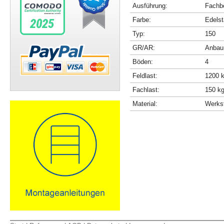
Ausführung:
Fachbö
Farbe:
Edelst
Typ:
150
GR/AR:
Anbau
Böden:
4
Feldlast:
1200 
Fachlast:
150 k
Material:
Werkst