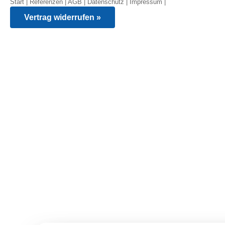
Start
|
Referenzen
|
AGB
|
Datenschutz
|
Impressum
|
Vertrag widerrufen »