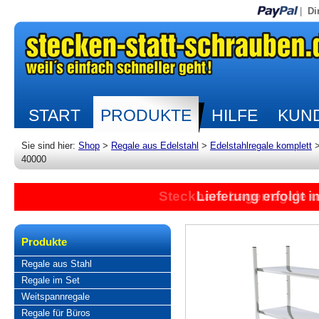
|
Di
START
PRODUKTE
HILFE
KUND
Sie sind hier:
Shop
>
Regale aus Edelstahl
>
Edelstahlregale komplett
40000
Steckbare Lagerregale 
Lieferung erfolgt 
Produkte
Regale aus Stahl
Regale im Set
Weitspannregale
Regale für Büros