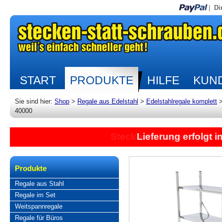
|
Di
START
PRODUKTE
HILFE
KUND
Sie sind hier:
Shop
>
Regale aus Edelstahl
>
Edelstahlregale komplett
40000
Lieferung erfolgt 
Produkte
Regale aus Stahl
Regale im Set
Weitspannregale
Regale für Büros