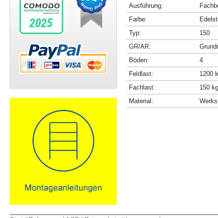
Ausführung:
Fachbö
Farbe:
Edelst
Typ:
150
GR/AR:
Grundr
Böden:
4
Feldlast:
1200 
Fachlast:
150 k
Material:
Werkst