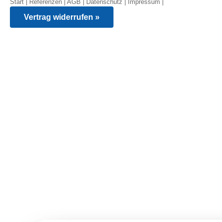
Start
|
Referenzen
|
AGB
|
Datenschutz
|
Impressum
|
Vertrag widerrufen »