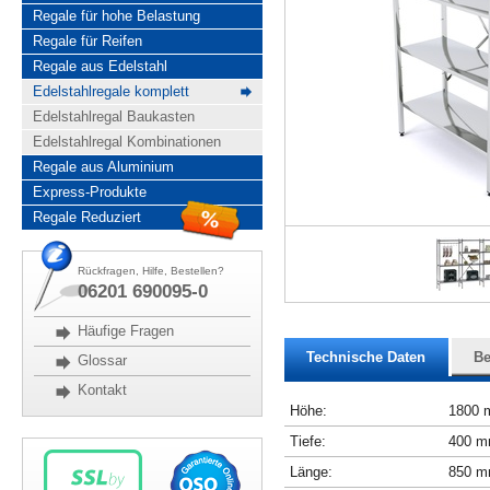
Regale für hohe Belastung
Regale für Reifen
Regale aus Edelstahl
Edelstahlregale komplett
Edelstahlregal Baukasten
Edelstahlregal Kombinationen
Regale aus Aluminium
Express-Produkte
Regale Reduziert
Rückfragen, Hilfe, Bestellen?
06201 690095-0
Häufige Fragen
Technische Daten
Be
Glossar
Kontakt
Höhe:
1800
Tiefe:
400 
Länge:
850 