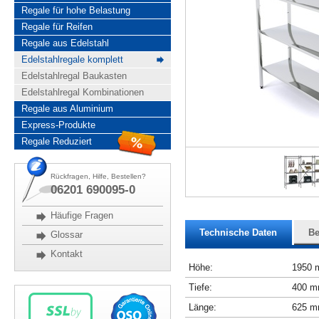
Regale für hohe Belastung
Regale für Reifen
Regale aus Edelstahl
Edelstahlregale komplett
Edelstahlregal Baukasten
Edelstahlregal Kombinationen
Regale aus Aluminium
Express-Produkte
Regale Reduziert
Rückfragen, Hilfe, Bestellen?
06201 690095-0
Häufige Fragen
Technische Daten
Be
Glossar
Kontakt
Höhe:
1950
Tiefe:
400 
Länge:
625 