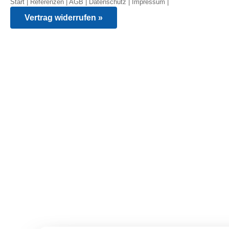
Start
|
Referenzen
|
AGB
|
Datenschutz
|
Impressum
|
Vertrag widerrufen »