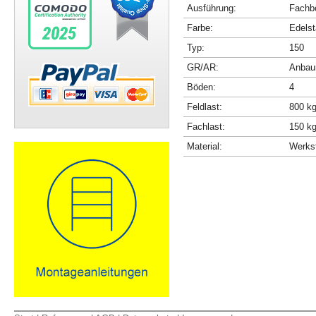
Ausführung:
Fachbö
Farbe:
Edelst
Typ:
150
GR/AR:
Anbau
Böden:
4
Feldlast:
800 k
Fachlast:
150 k
Material:
Werkst