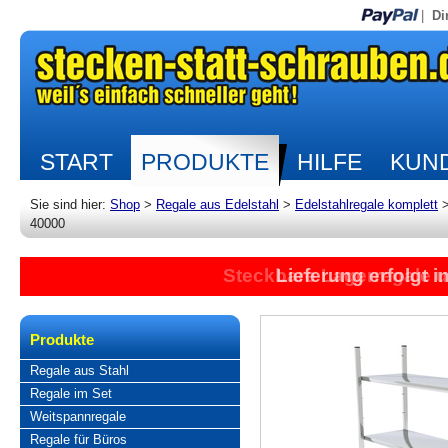
|
Di
START
PRODUKTE
HILFE
KUND
Sie sind hier:
Shop
>
Regale aus Edelstahl
>
Edelstahlregale komplett
40000
Steckbare Lagerregale 
Lieferung erfolgt 
Produkte
Regale aus Stahl
Regale im Set
Weitspannregale
Regale für Büros