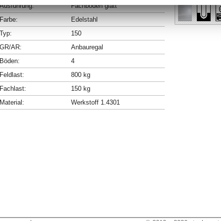
Ausführung:
Fachböden glatt
Farbe:
Edelstahl
Typ:
150
GR/AR:
Anbauregal
Böden:
4
Feldlast:
800 kg
Fachlast:
150 kg
Material:
Werkstoff 1.4301