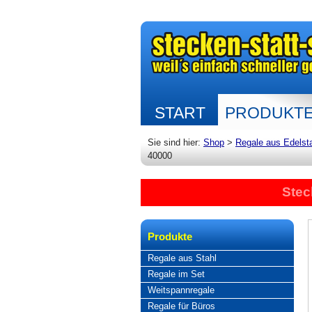
START
PRODUKT
Sie sind hier:
Shop
>
Regale aus Edelst
40000
Stec
Produkte
Regale aus Stahl
Regale im Set
Weitspannregale
Regale für Büros