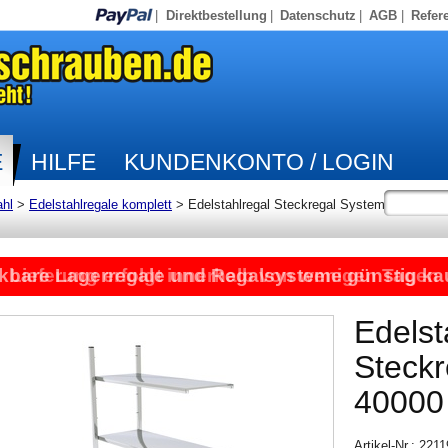
|
Direktbestellung
|
Datenschutz
|
AGB
|
Refer
E
HILFE
KUNDENKONTO / LOGIN
ahl
>
Edelstahlregale komplett
>
Edelstahlregal Steckregal System
kbare Lagerregale und Regalsysteme günstig ka
Lieferung erfolgt innerhalb von wenigen Tagen
Edelst
Steck
40000
Artikel-Nr.: 221