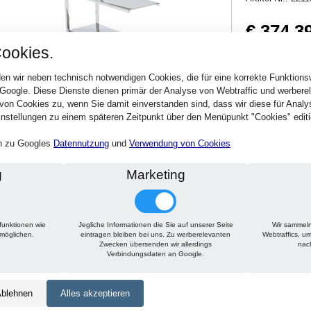
€ 374,3
ookies.
445,52 € inkl. MwSt
Verfügbarkeit:
Sofort
en wir neben technisch notwendigen Cookies, die für eine korrekte Funktion
 Google. Diese Dienste dienen primär der Analyse von Webtraffic und werber
von Cookies zu, wenn Sie damit einverstanden sind, dass wir diese für Anal
Stck.
nstellungen zu einem späteren Zeitpunkt über den Menüpunkt "Cookies" editi
en zu Googles
Datennutzung
und
Verwendung von Cookies
g
Marketing
funktionen wie
Jegliche Informationen die Sie auf unserer Seite
Wir sammeln
Technische Daten
Beschreibung
rmöglichen.
eintragen bleiben bei uns. Zu werberelevanten
Webtraffics, u
Zwecken übersenden wir allerdings
nac
Verbindungsdaten an Google.
Höhe:
1950 mm
Tiefe:
400 mm
blehnen
Alles akzeptieren
Länge:
825 mm