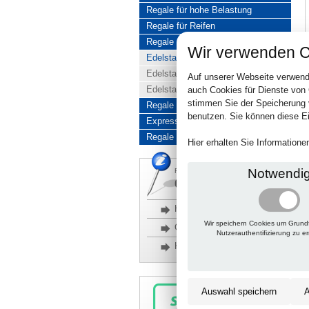
Regale für hohe Belastung
Regale für Reifen
Regale aus Edelstahl
Wir verwenden C
Edelstahlregale komplett
Edelstahlregal Baukasten
Auf unserer Webseite verwend
Edelstahlregal Kombinationen
auch Cookies für Dienste von
stimmen Sie der Speicherung 
Regale aus Aluminium
benutzen. Sie können diese Ei
Express-Produkte
Regale Reduziert
Hier erhalten Sie Information
Notwendi
Rückfragen, Hilfe, Bestellen?
06201 690095-0
Häufige Fragen
Wir speichern Cookies um Grund
Glossar
Nutzerauthentifizierung zu e
Kontakt
Auswahl speichern
A