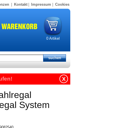
enzen
|
Kontakt
|
Impressum
|
Cookies
0
Artikel
ufen!
X
ahlregal
regal System
19082540