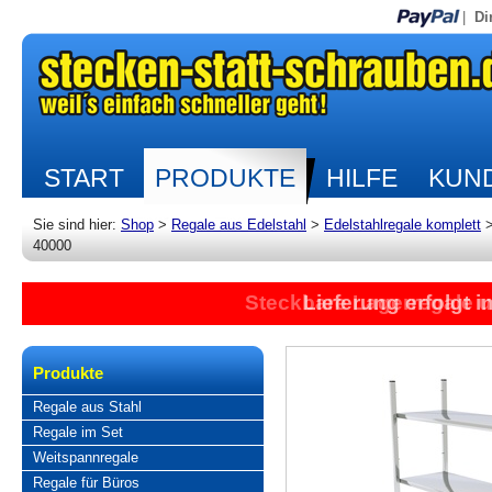
|
Di
START
PRODUKTE
HILFE
KUND
Sie sind hier:
Shop
>
Regale aus Edelstahl
>
Edelstahlregale komplett
40000
Steckbare Lagerregale 
Lieferung erfolgt 
Produkte
Regale aus Stahl
Regale im Set
Weitspannregale
Regale für Büros