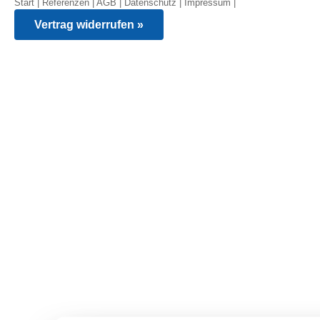
Start
|
Referenzen
|
AGB
|
Datenschutz
|
Impressum
|
Vertrag widerrufen »