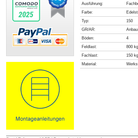
Ausführung:
Fachbö
Farbe:
Edelst
Typ:
150
GR/AR:
Anbau
Böden:
4
Feldlast:
800 k
Fachlast:
150 k
Material:
Werkst