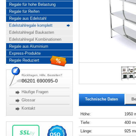
Regale für hohe Belastung
Regale für Reifen
Regale aus Edelstahl
Edelstahlregale komplett
Edelstahlregal Baukasten
Edelstahlregal Kombinationen
Regale aus Aluminium
Express-Produkte
Regale Reduziert
Rückfragen, Hilfe, Bestellen?
06201 690095-0
Häufige Fragen
Technische Daten
Be
Glossar
Kontakt
Höhe:
1950
Tiefe:
400 
Länge:
925 