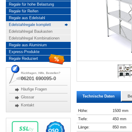
Regale für hohe Belastung
Regale für Reifen
Regale aus Edelstahl
Edelstahlregale komplett
Edelstahlregal Baukasten
Edelstahlregal Kombinationen
Regale aus Aluminium
Express-Produkte
Regale Reduziert
Rückfragen, Hilfe, Bestellen?
06201 690095-0
Häufige Fragen
Technische Daten
Be
Glossar
Kontakt
Höhe:
1500 mm
Tiefe:
450 mm
Länge:
850 mm