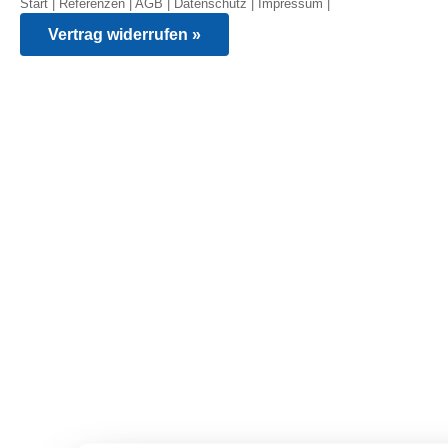
Start
|
Referenzen
|
AGB
|
Datenschutz
|
Impressum
|
Vertrag widerrufen »