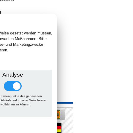
4
. +
Versand
 lieferbar
sweise gesetzt werden müssen,
elevanten Maßnahmen. Bitte
yse- und Marketingzwecke
eren.
Analyse
 Datenpunkte des generierten
 auch
m Abläufe auf unserer Seite besser
hvollziehen zu können.