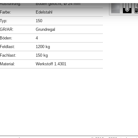
Ausführung:
Böden gelocht, Ø 24 mm
Farbe:
Edelstahl
Typ:
150
GR/AR:
Grundregal
Böden:
4
Feldlast:
1200 kg
Fachlast:
150 kg
Material:
Werkstoff 1.4301