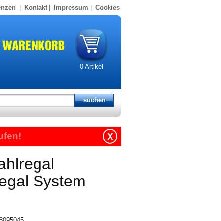
enzen
|
Kontakt
|
Impressum
|
Cookies
0
Artikel
ufen!
X
ahlregal
regal System
318095045