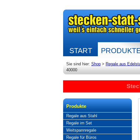
START
PRODUKT
Sie sind hier:
Shop
>
Regale aus Edelst
40000
Stec
Produkte
Regale aus Stahl
Regale im Set
Weitspannregale
Regale für Büros