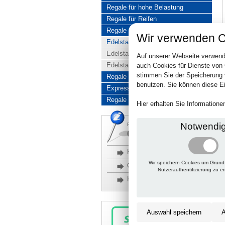
Regale für hohe Belastung
Regale für Reifen
Regale aus Edelstahl
Wir verwenden C
Edelstahlregale komplett
Edelstahlregal Baukasten
Auf unserer Webseite verwend
Edelstahlregal Kombinationen
auch Cookies für Dienste von
stimmen Sie der Speicherung 
Regale aus Aluminium
benutzen. Sie können diese Ei
Express-Produkte
Regale Reduziert
Hier erhalten Sie Information
Notwendi
Rückfragen, Hilfe, Bestellen?
06201 690095-0
Häufige Fragen
Wir speichern Cookies um Grund
Glossar
Nutzerauthentifizierung zu e
Kontakt
Auswahl speichern
A