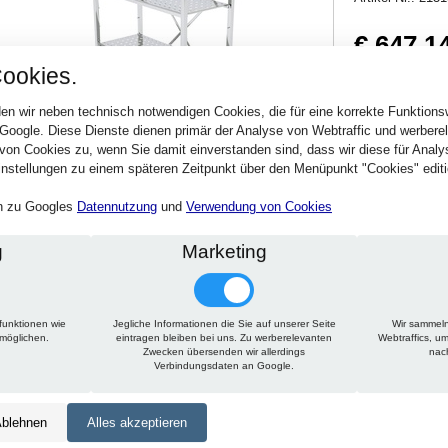
€ 647,1
ookies.
770,10 € inkl. MwSt
Verfügbarkeit:
Sofort
en wir neben technisch notwendigen Cookies, die für eine korrekte Funktion
 Google. Diese Dienste dienen primär der Analyse von Webtraffic und werber
von Cookies zu, wenn Sie damit einverstanden sind, dass wir diese für Anal
Stck.
nstellungen zu einem späteren Zeitpunkt über den Menüpunkt "Cookies" editi
en zu Googles
Datennutzung
und
Verwendung von Cookies
g
Marketing
funktionen wie
Jegliche Informationen die Sie auf unserer Seite
Wir sammeln
Technische Daten
Beschreibung
Zu diesem Artikel passt
rmöglichen.
eintragen bleiben bei uns. Zu werberelevanten
Webtraffics, u
Zwecken übersenden wir allerdings
nac
Verbindungsdaten an Google.
Höhe:
1800 mm
Tiefe:
450 mm
blehnen
Alles akzeptieren
Länge:
950 mm