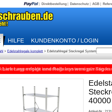
|
Direktbestellung
|
Datenschutz
|
AGB
|
Refer
E
HILFE
KUNDENKONTO / LOGIN
ahl
>
Edelstahlregale komplett
>
Edelstahlregal Steckregal System
kbare Lagerregale und Regalsysteme günstig ka
Lieferung erfolgt innerhalb von wenigen Tagen
Edelst
Steck
40000
Artikel-Nr.: 21