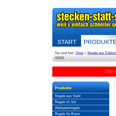
START
PRODUKT
Sie sind hier:
Shop
>
Regale aus Edelst
40000
Stec
Produkte
Regale aus Stahl
Regale im Set
Weitspannregale
Regale für Büros