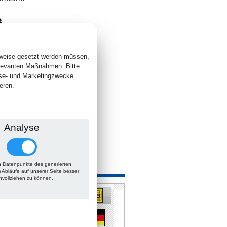
6
. +
Versand
 lieferbar
sweise gesetzt werden müssen,
elevanten Maßnahmen. Bitte
yse- und Marketingzwecke
eren.
Analyse
 Datenpunkte des generierten
 auch
m Abläufe auf unserer Seite besser
hvollziehen zu können.