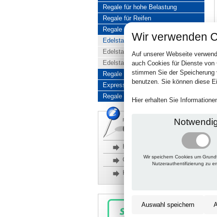
Regale für hohe Belastung
Regale für Reifen
Regale aus Edelstahl
Wir verwenden C
Edelstahlregale komplett
Edelstahlregal Baukasten
Auf unserer Webseite verwend
Edelstahlregal Kombinationen
auch Cookies für Dienste von
stimmen Sie der Speicherung 
Regale aus Aluminium
benutzen. Sie können diese Ei
Express-Produkte
Regale Reduziert
Hier erhalten Sie Information
Notwendi
Rückfragen, Hilfe, Bestellen?
06201 690095-0
Häufige Fragen
Wir speichern Cookies um Grund
Glossar
Nutzerauthentifizierung zu e
Kontakt
Auswahl speichern
A