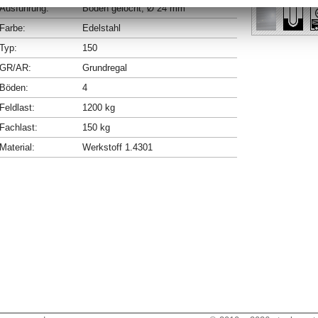
Ausführung:
Böden gelocht, Ø 24 mm
Farbe:
Edelstahl
Typ:
150
GR/AR:
Grundregal
Böden:
4
Feldlast:
1200 kg
Fachlast:
150 kg
Material:
Werkstoff 1.4301