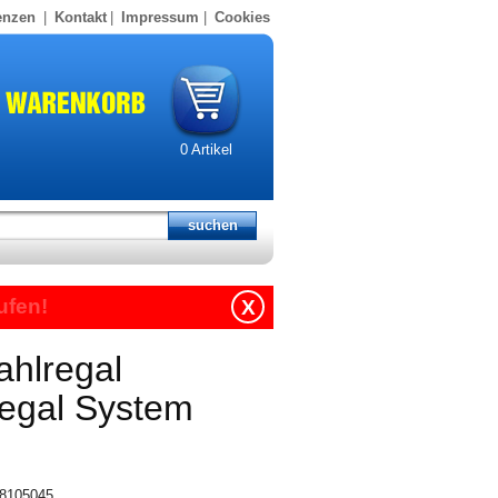
enzen
|
Kontakt
|
Impressum
|
Cookies
0
Artikel
ufen!
X
ahlregal
regal System
318105045