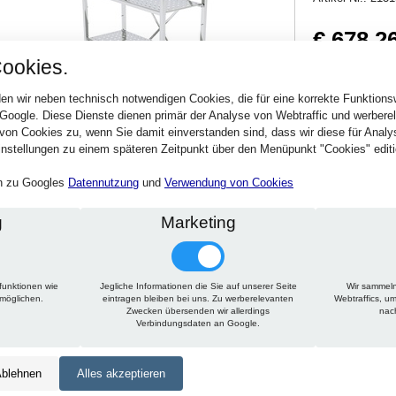
€ 678,2
ookies.
807,13 € inkl. MwSt
Verfügbarkeit:
Sofort
en wir neben technisch notwendigen Cookies, die für eine korrekte Funktion
 Google. Diese Dienste dienen primär der Analyse von Webtraffic und werber
von Cookies zu, wenn Sie damit einverstanden sind, dass wir diese für Anal
Stck.
nstellungen zu einem späteren Zeitpunkt über den Menüpunkt "Cookies" editi
en zu Googles
Datennutzung
und
Verwendung von Cookies
g
Marketing
funktionen wie
Jegliche Informationen die Sie auf unserer Seite
Wir sammeln
Technische Daten
Beschreibung
Zu diesem Artikel passt
rmöglichen.
eintragen bleiben bei uns. Zu werberelevanten
Webtraffics, u
Zwecken übersenden wir allerdings
nac
Verbindungsdaten an Google.
Höhe:
1800 mm
Tiefe:
450 mm
blehnen
Alles akzeptieren
Länge:
1050 mm