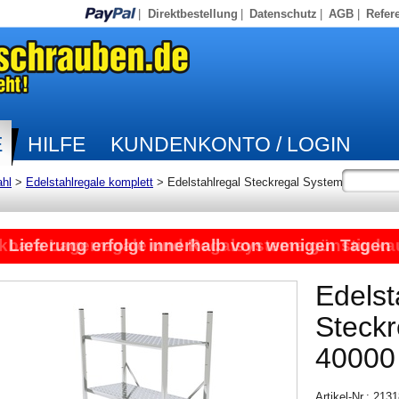
|
Direktbestellung
|
Datenschutz
|
AGB
|
Refer
E
HILFE
KUNDENKONTO / LOGIN
ahl
>
Edelstahlregale komplett
>
Edelstahlregal Steckregal System
kbare Lagerregale und Regalsysteme günstig ka
Lieferung erfolgt innerhalb von wenigen Tagen
Edelst
Steck
40000
Artikel-Nr.: 21