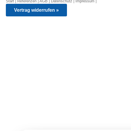
Start
|
Referenzen
|
AGB
|
Datenschutz
|
Impressum
|
Vertrag widerrufen »