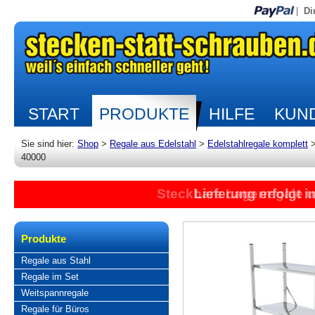
|
Di
START
PRODUKTE
HILFE
KUND
Sie sind hier:
Shop
>
Regale aus Edelstahl
>
Edelstahlregale komplett
40000
Steckbare Lagerregale 
Lieferung erfolgt 
Produkte
Regale aus Stahl
Regale im Set
Weitspannregale
Regale für Büros