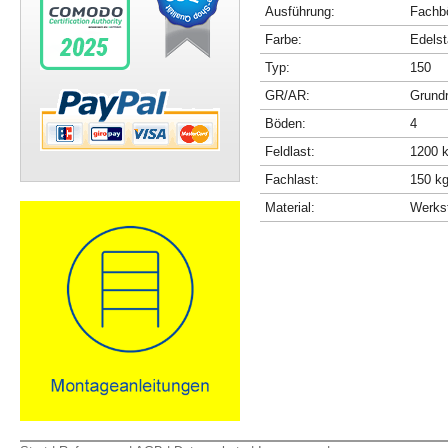
Ausführung:
Fachbö
Farbe:
Edelst
Typ:
150
GR/AR:
Grundr
Böden:
4
Feldlast:
1200 
Fachlast:
150 k
Material:
Werkst