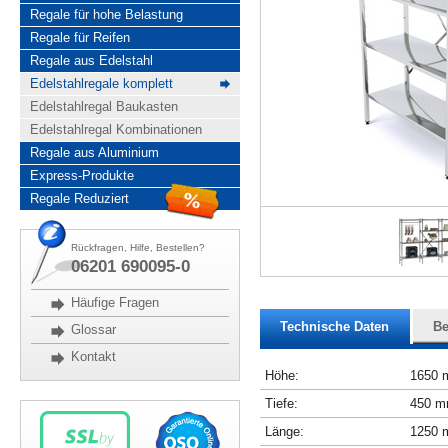
Regale für hohe Belastung
Regale für Reifen
Regale aus Edelstahl
Edelstahlregale komplett
Edelstahlregal Baukasten
Edelstahlregal Kombinationen
Regale aus Aluminium
Express-Produkte
Regale Reduziert
Rückfragen, Hilfe, Bestellen?
06201 690095-0
Häufige Fragen
Technische Daten
Be
Glossar
Kontakt
Höhe:
1650
Tiefe:
450 
Länge:
1250