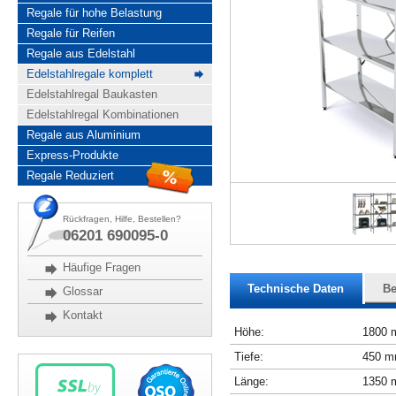
Regale für hohe Belastung
Regale für Reifen
Regale aus Edelstahl
Edelstahlregale komplett
Edelstahlregal Baukasten
Edelstahlregal Kombinationen
Regale aus Aluminium
Express-Produkte
Regale Reduziert
Rückfragen, Hilfe, Bestellen?
06201 690095-0
Häufige Fragen
Technische Daten
Be
Glossar
Kontakt
Höhe:
1800
Tiefe:
450 
Länge:
1350