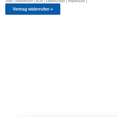
Start
|
Referenzen
|
AGB
|
Datenschutz
|
Impressum
|
Vertrag widerrufen »