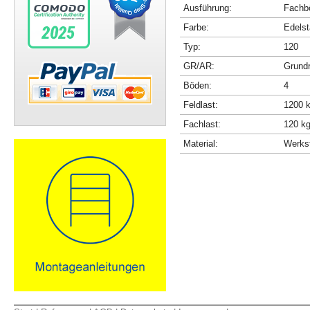
Ausführung:
Fachbö
Farbe:
Edelst
Typ:
120
GR/AR:
Grundr
Böden:
4
Feldlast:
1200 
Fachlast:
120 k
Material:
Werkst