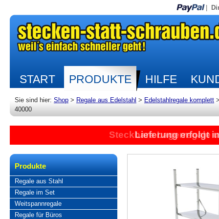
|
Di
START
PRODUKTE
HILFE
KUND
Sie sind hier:
Shop
>
Regale aus Edelstahl
>
Edelstahlregale komplett
40000
Steckbare Lagerregale 
Lieferung erfolgt 
Produkte
Regale aus Stahl
Regale im Set
Weitspannregale
Regale für Büros