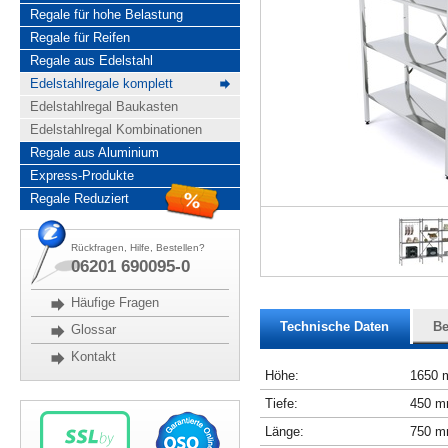
Regale für hohe Belastung
Regale für Reifen
Regale aus Edelstahl
Edelstahlregale komplett
Edelstahlregal Baukasten
Edelstahlregal Kombinationen
Regale aus Aluminium
Express-Produkte
Regale Reduziert
Rückfragen, Hilfe, Bestellen?
06201 690095-0
Häufige Fragen
Technische Daten
Be
Glossar
Kontakt
Höhe:
1650
Tiefe:
450 
Länge:
750 