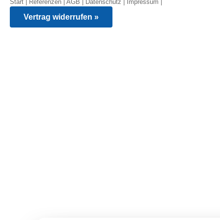
Start
|
Referenzen
|
AGB
|
Datenschutz
|
Impressum
|
Vertrag widerrufen »