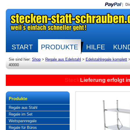
|
Di
START
PRODUKTE
HILFE
KUND
Sie sind hier:
Shop
>
Regale aus Edelstahl
>
Edelstahlregale komplett
40000
Lieferung erfolgt 
Produkte
Regale aus Stahl
Regale im Set
Weitspannregale
Regale für Büros