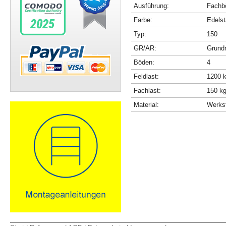
Ausführung:
Fachbö
Farbe:
Edelst
Typ:
150
GR/AR:
Grundr
Böden:
4
Feldlast:
1200 
Fachlast:
150 k
Material:
Werkst