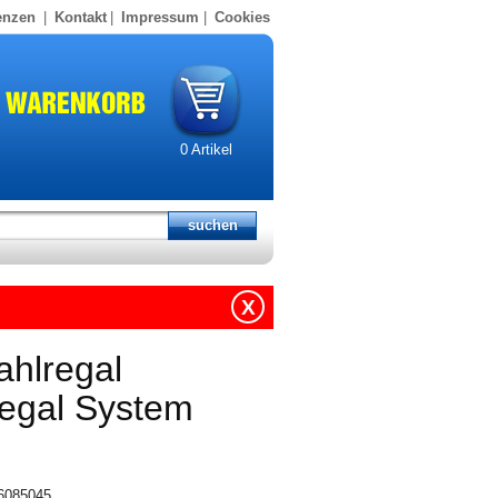
enzen
|
Kontakt
|
Impressum
|
Cookies
0
Artikel
X
ahlregal
regal System
16085045