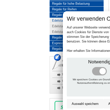
Regale für hohe Belastung
Regale für Reifen
Regale aus Edelstahl
Wir verwenden C
Edelstahlregale komplett
Edelstahlregal Baukasten
Auf unserer Webseite verwend
Edelstahlregal Kombinationen
auch Cookies für Dienste von
stimmen Sie der Speicherung 
Regale aus Aluminium
benutzen. Sie können diese Ei
Express-Produkte
Regale Reduziert
Hier erhalten Sie Information
Notwendi
Rückfragen, Hilfe, Bestellen?
06201 690095-0
Häufige Fragen
Wir speichern Cookies um Grund
Glossar
Nutzerauthentifizierung zu e
Kontakt
Auswahl speichern
A