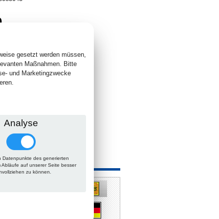
0
. +
Versand
 lieferbar
sweise gesetzt werden müssen,
elevanten Maßnahmen. Bitte
yse- und Marketingzwecke
eren.
Analyse
 Datenpunkte des generierten
 auch
m Abläufe auf unserer Seite besser
hvollziehen zu können.