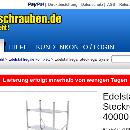
|
Direktbestellung
|
Datenschutz
|
AGB
|
Refer
E
HILFE
KUNDENKONTO / LOGIN
ahl
>
Edelstahlregale komplett
>
Edelstahlregal Steckregal System
Lieferung erfolgt innerhalb von wenigen Tagen
Edelst
Steck
40000
Artikel-Nr.: 211