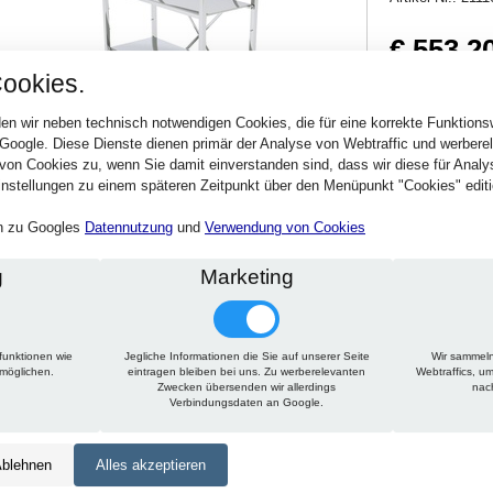
€ 553,2
ookies.
658,31 € inkl. MwSt
Verfügbarkeit:
Sofort
en wir neben technisch notwendigen Cookies, die für eine korrekte Funktion
 Google. Diese Dienste dienen primär der Analyse von Webtraffic und werber
von Cookies zu, wenn Sie damit einverstanden sind, dass wir diese für Anal
Stck.
nstellungen zu einem späteren Zeitpunkt über den Menüpunkt "Cookies" editi
en zu Googles
Datennutzung
und
Verwendung von Cookies
g
Marketing
funktionen wie
Jegliche Informationen die Sie auf unserer Seite
Wir sammeln
Technische Daten
Beschreibung
Zu diesem Artikel passt
rmöglichen.
eintragen bleiben bei uns. Zu werberelevanten
Webtraffics, u
Zwecken übersenden wir allerdings
nac
Verbindungsdaten an Google.
Höhe:
1650 mm
Tiefe:
450 mm
blehnen
Alles akzeptieren
Länge:
850 mm