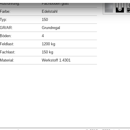
Ausführung:
Fachböden glatt
Farbe:
Edelstahl
Typ:
150
GR/AR:
Grundregal
Böden:
4
Feldlast:
1200 kg
Fachlast:
150 kg
Material:
Werkstoff 1.4301