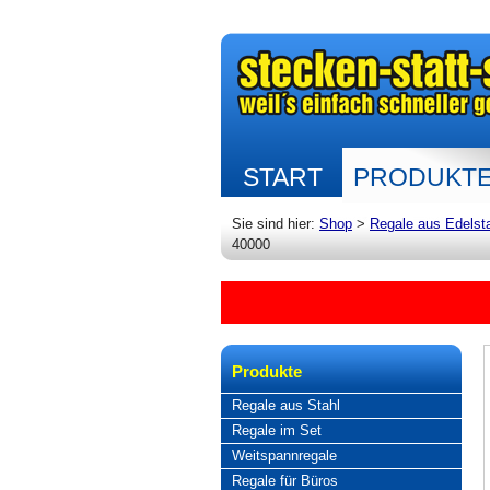
START
PRODUKT
Sie sind hier:
Shop
>
Regale aus Edelst
40000
Produkte
Regale aus Stahl
Regale im Set
Weitspannregale
Regale für Büros