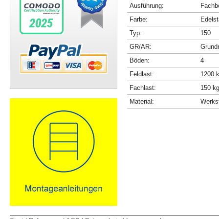
Ausführung:
Fachbö
Farbe:
Edelst
Typ:
150
GR/AR:
Grundr
Böden:
4
Feldlast:
1200 
Fachlast:
150 k
Material:
Werkst