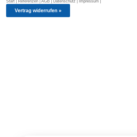
Start
|
Referenzen
|
AGB
|
Datenschutz
|
Impressum
|
Vertrag widerrufen »