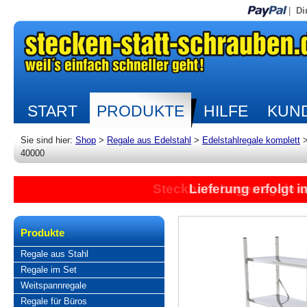
|
Di
START
PRODUKTE
HILFE
KUND
Sie sind hier:
Shop
>
Regale aus Edelstahl
>
Edelstahlregale komplett
40000
Steckbare Lagerregale 
Lieferung erfolgt 
Produkte
Regale aus Stahl
Regale im Set
Weitspannregale
Regale für Büros