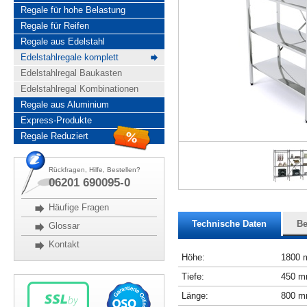
Regale für hohe Belastung
Regale für Reifen
Regale aus Edelstahl
Edelstahlregale komplett
Edelstahlregal Baukasten
Edelstahlregal Kombinationen
Regale aus Aluminium
Express-Produkte
Regale Reduziert
Rückfragen, Hilfe, Bestellen?
06201 690095-0
Häufige Fragen
Technische Daten
Be
Glossar
Kontakt
Höhe:
1800
Tiefe:
450 
Länge:
800 