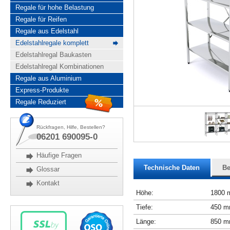
Regale für hohe Belastung
Regale für Reifen
Regale aus Edelstahl
Edelstahlregale komplett
Edelstahlregal Baukasten
Edelstahlregal Kombinationen
Regale aus Aluminium
Express-Produkte
Regale Reduziert
Rückfragen, Hilfe, Bestellen?
06201 690095-0
Häufige Fragen
Technische Daten
Be
Glossar
Kontakt
Höhe:
1800
Tiefe:
450 
Länge:
850 