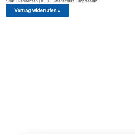
Start
|
Referenzen
|
AGB
|
Datenschutz
|
Impressum
|
Vertrag widerrufen »