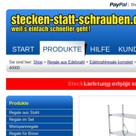
|
Di
START
PRODUKTE
HILFE
KUND
Sie sind hier:
Shop
>
Regale aus Edelstahl
>
Edelstahlregale komplett
40000
Steckbare Lagerregale 
Lieferung erfolgt 
Produkte
Regale aus Stahl
Regale im Set
Weitspannregale
Regale für Büros