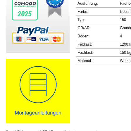
Ausführung:
Fachbö
Farbe:
Edelst
Typ:
150
GR/AR:
Grundr
Böden:
4
Feldlast:
1200 
Fachlast:
150 k
Material:
Werkst