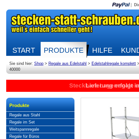
|
Di
START
PRODUKTE
HILFE
KUND
Sie sind hier:
Shop
>
Regale aus Edelstahl
>
Edelstahlregale komplett
40000
Steckbare Lagerregale 
Lieferung erfolgt 
Produkte
Regale aus Stahl
Regale im Set
Weitspannregale
Regale für Büros