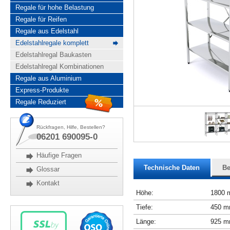
Regale für hohe Belastung
Regale für Reifen
Regale aus Edelstahl
Edelstahlregale komplett
Edelstahlregal Baukasten
Edelstahlregal Kombinationen
Regale aus Aluminium
Express-Produkte
Regale Reduziert
Rückfragen, Hilfe, Bestellen?
06201 690095-0
Häufige Fragen
Technische Daten
Be
Glossar
Kontakt
Höhe:
1800
Tiefe:
450 
Länge:
925 