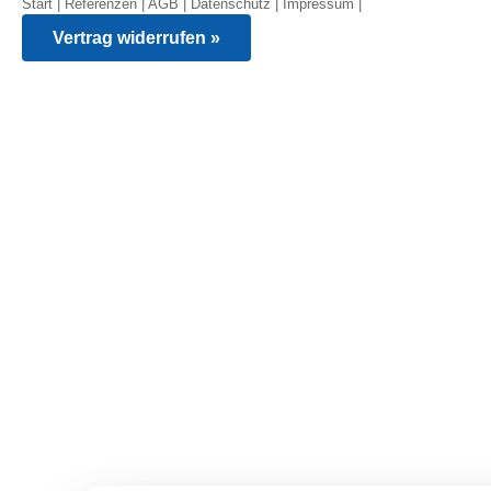
Start
|
Referenzen
|
AGB
|
Datenschutz
|
Impressum
|
Vertrag widerrufen »