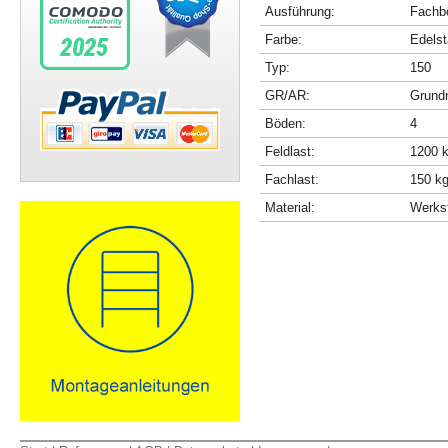
Ausführung:
Fachbö
Farbe:
Edelst
Typ:
150
GR/AR:
Grundr
Böden:
4
Feldlast:
1200 
Fachlast:
150 k
Material:
Werkst