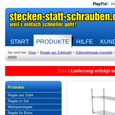
|
Di
START
PRODUKTE
HILFE
KUND
Sie sind hier:
Shop
>
Regale aus Edelstahl
>
Edelstahlregale komplett
40000
Steckbare Lagerregale 
Lieferung erfolgt 
Produkte
Regale aus Stahl
Regale im Set
Weitspannregale
Regale für Büros