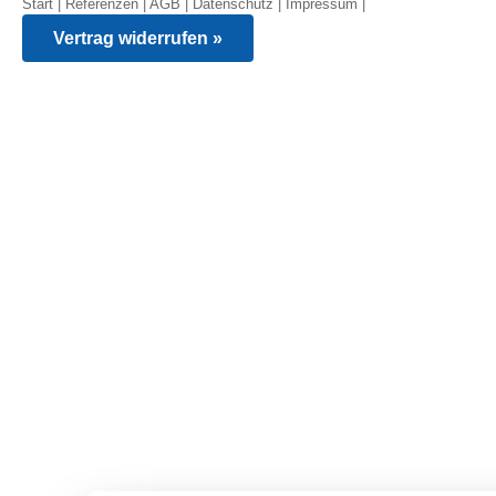
Start
|
Referenzen
|
AGB
|
Datenschutz
|
Impressum
|
Vertrag widerrufen »