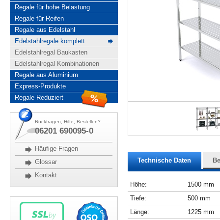
Regale für hohe Belastung
Regale für Reifen
Regale aus Edelstahl
Edelstahlregale komplett
Edelstahlregal Baukasten
Edelstahlregal Kombinationen
Regale aus Aluminium
Express-Produkte
Regale Reduziert
Rückfragen, Hilfe, Bestellen?
06201 690095-0
Häufige Fragen
Technische Daten
Be
Glossar
Kontakt
Höhe:
1500 mm
Tiefe:
500 mm
Länge:
1225 mm