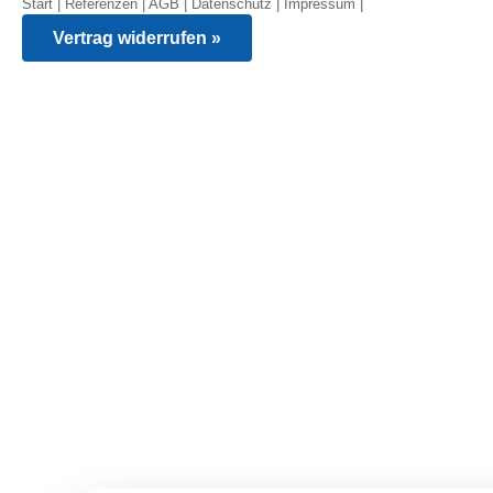
Start
|
Referenzen
|
AGB
|
Datenschutz
|
Impressum
|
Vertrag widerrufen »