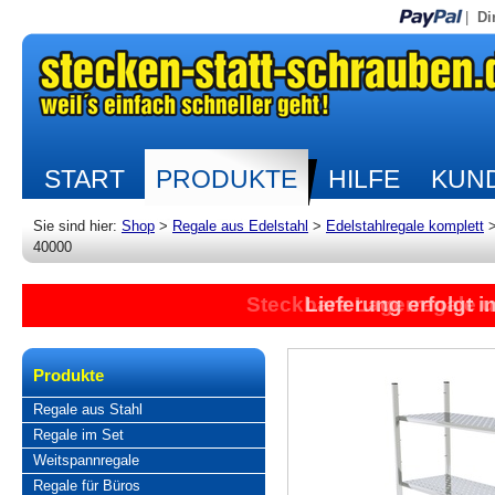
|
Di
START
PRODUKTE
HILFE
KUND
Sie sind hier:
Shop
>
Regale aus Edelstahl
>
Edelstahlregale komplett
40000
Steckbare Lagerregale 
Lieferung erfolgt 
Produkte
Regale aus Stahl
Regale im Set
Weitspannregale
Regale für Büros