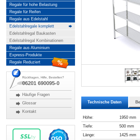
Regale für hohe Belastung
Regale für Reifen
Regale aus Edelstahl
Edelstahlregale komplett
Edelstahlregal Baukasten
Edelstahlregal Kombinationen
Regale aus Aluminium
Express-Produkte
Regale Reduziert
Rückfragen, Hilfe, Bestellen?
06201 690095-0
Häufige Fragen
Technische Daten
Be
Glossar
Kontakt
Höhe:
1950 mm
Tiefe:
500 mm
Länge:
1425 mm