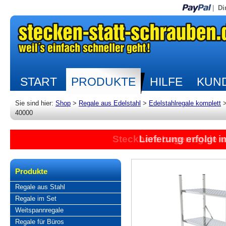
|
Di
START
PRODUKTE
HILFE
KUND
Sie sind hier:
Shop
>
Regale aus Edelstahl
>
Edelstahlregale komplett
40000
Steckbare Lagerregale 
Lieferung erfolgt 
Produkte
Regale aus Stahl
Regale im Set
Weitspannregale
Regale für Büros