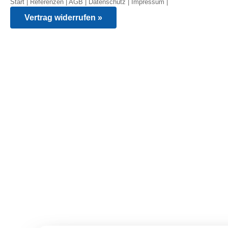
Start
|
Referenzen
|
AGB
|
Datenschutz
|
Impressum
|
Vertrag widerrufen »