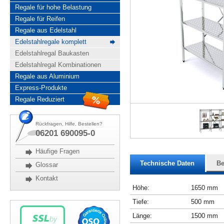
Regale für hohe Belastung
Regale für Reifen
Regale aus Edelstahl
Edelstahlregale komplett
Edelstahlregal Baukasten
Edelstahlregal Kombinationen
Regale aus Aluminium
Express-Produkte
Regale Reduziert
Rückfragen, Hilfe, Bestellen?
06201 690095-0
Häufige Fragen
Technische Daten
Be
Glossar
Kontakt
Höhe:
1650 mm
Tiefe:
500 mm
Länge:
1500 mm