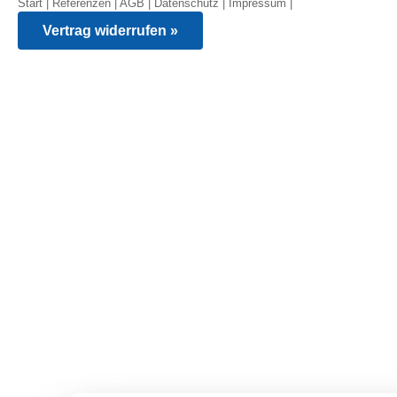
Start
|
Referenzen
|
AGB
|
Datenschutz
|
Impressum
|
Vertrag widerrufen »