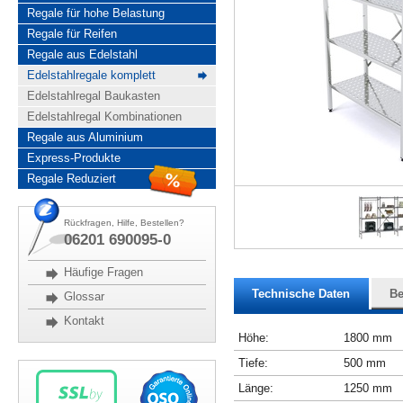
Regale für hohe Belastung
Regale für Reifen
Regale aus Edelstahl
Edelstahlregale komplett
Edelstahlregal Baukasten
Edelstahlregal Kombinationen
Regale aus Aluminium
Express-Produkte
Regale Reduziert
Rückfragen, Hilfe, Bestellen?
06201 690095-0
Häufige Fragen
Technische Daten
Be
Glossar
Kontakt
Höhe:
1800 mm
Tiefe:
500 mm
Länge:
1250 mm