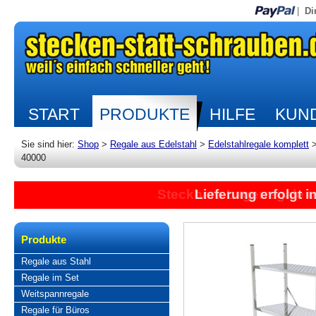
|
Di
START
PRODUKTE
HILFE
KUND
Sie sind hier:
Shop
>
Regale aus Edelstahl
>
Edelstahlregale komplett
40000
Lieferung erfolgt 
Produkte
Regale aus Stahl
Regale im Set
Weitspannregale
Regale für Büros