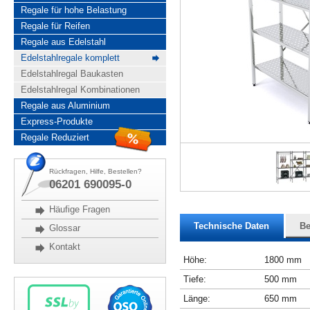
Regale für hohe Belastung
Regale für Reifen
Regale aus Edelstahl
Edelstahlregale komplett
Edelstahlregal Baukasten
Edelstahlregal Kombinationen
Regale aus Aluminium
Express-Produkte
Regale Reduziert
Rückfragen, Hilfe, Bestellen?
06201 690095-0
Häufige Fragen
Technische Daten
Be
Glossar
Kontakt
Höhe:
1800 mm
Tiefe:
500 mm
Länge:
650 mm