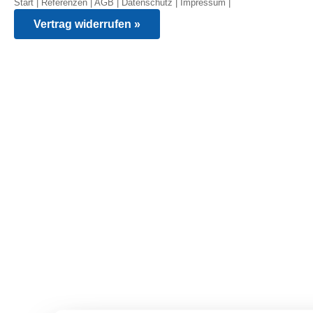
Start
|
Referenzen
|
AGB
|
Datenschutz
|
Impressum
|
Vertrag widerrufen »