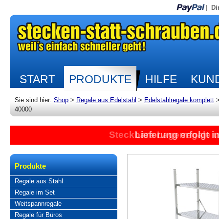
|
Di
START
PRODUKTE
HILFE
KUND
Sie sind hier:
Shop
>
Regale aus Edelstahl
>
Edelstahlregale komplett
40000
Steckbare Lagerregale 
Lieferung erfolgt 
Produkte
Regale aus Stahl
Regale im Set
Weitspannregale
Regale für Büros