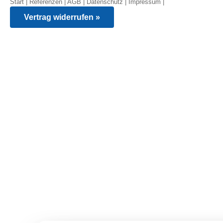
Start
|
Referenzen
|
AGB
|
Datenschutz
|
Impressum
|
Vertrag widerrufen »