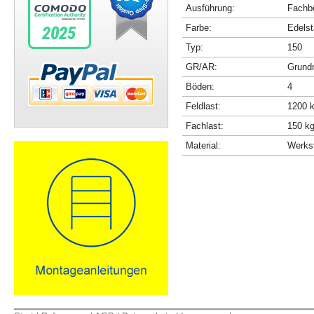
Ausführung:
Fachbö
Farbe:
Edelst
Typ:
150
GR/AR:
Grundr
Böden:
4
Feldlast:
1200 
Fachlast:
150 k
Material:
Werkst