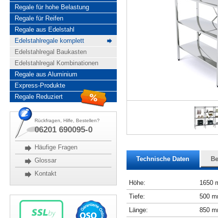
Regale für hohe Belastung
Regale für Reifen
Regale aus Edelstahl
Edelstahlregale komplett
Edelstahlregal Baukasten
Edelstahlregal Kombinationen
Regale aus Aluminium
Express-Produkte
Regale Reduziert
Rückfragen, Hilfe, Bestellen?
06201 690095-0
Häufige Fragen
Technische Daten
Be
Glossar
Kontakt
Höhe:
1650
Tiefe:
500 
Länge:
850 