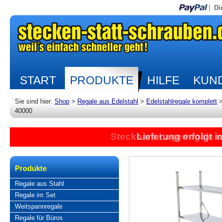
|
Di
START
PRODUKTE
HILFE
KUND
Sie sind hier:
Shop
>
Regale aus Edelstahl
>
Edelstahlregale komplett
40000
Steckbare Lagerregale 
Lieferung erfolgt 
Produkte
Regale aus Stahl
Regale im Set
Weitspannregale
Regale für Büros