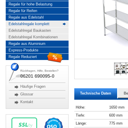
Regale für hohe Belastung
Regale für Reifen
Regale aus Edelstahl
Edelstahlregale komplett
Edelstahlregal Baukasten
Edelstahlregal Kombinationen
Regale aus Aluminium
Express-Produkte
Regale Reduziert
Rückfragen, Hilfe, Bestellen?
06201 690095-0
Häufige Fragen
Technische Daten
Be
Glossar
Kontakt
Höhe:
1650 mm
Tiefe:
600 mm
Länge:
775 mm