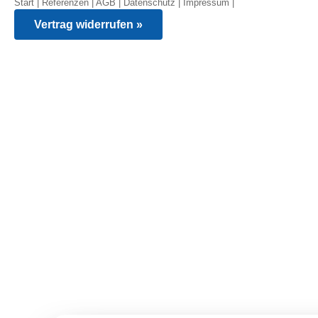
Start
|
Referenzen
|
AGB
|
Datenschutz
|
Impressum
|
Vertrag widerrufen »