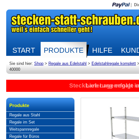
|
Di
START
PRODUKTE
HILFE
KUND
Sie sind hier:
Shop
>
Regale aus Edelstahl
>
Edelstahlregale komplett
40000
Steckbare Lagerregale 
Lieferung erfolgt 
Produkte
Regale aus Stahl
Regale im Set
Weitspannregale
Regale für Büros