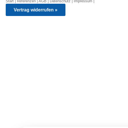
Start
|
Referenzen
|
AGB
|
Datenschutz
|
Impressum
|
Vertrag widerrufen »