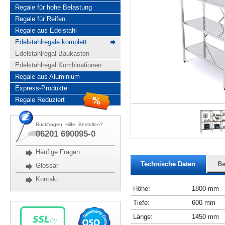
Regale für hohe Belastung
Regale für Reifen
Regale aus Edelstahl
Edelstahlregale komplett
Edelstahlregal Baukasten
Edelstahlregal Kombinationen
Regale aus Aluminium
Express-Produkte
Regale Reduziert
Rückfragen, Hilfe, Bestellen?
06201 690095-0
Häufige Fragen
Technische Daten
Be
Glossar
Kontakt
Höhe:
1800 mm
Tiefe:
600 mm
Länge:
1450 mm