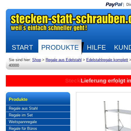
|
Di
START
PRODUKTE
HILFE
KUND
Sie sind hier:
Shop
>
Regale aus Edelstahl
>
Edelstahlregale komplett
40000
Lieferung erfolgt 
Produkte
Regale aus Stahl
Regale im Set
Weitspannregale
Regale für Büros