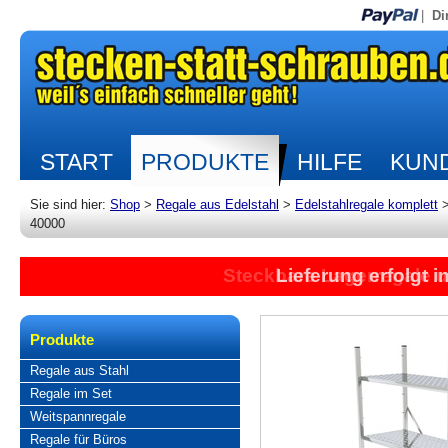
|
Di
START
PRODUKTE
HILFE
KUND
Sie sind hier:
Shop
>
Regale aus Edelstahl
>
Edelstahlregale komplett
40000
Steckbare Lagerregale 
Lieferung erfolgt 
Produkte
Regale aus Stahl
Regale im Set
Weitspannregale
Regale für Büros