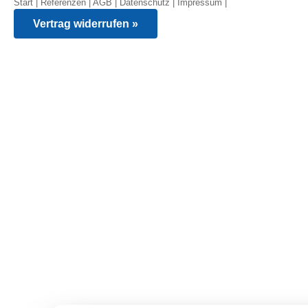
Start
|
Referenzen
|
AGB
|
Datenschutz
|
Impressum
|
Vertrag widerrufen »