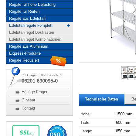
Regale für hohe Belastung
Regale für Reifen
Regale aus Edelstahl
Edelstahlregale komplett
Edelstahlregal Baukasten
Edelstahlregal Kombinationen
Regale aus Aluminium
Express-Produkte
Regale Reduziert
Rückfragen, Hilfe, Bestellen?
06201 690095-0
Häufige Fragen
Technische Daten
Be
Glossar
Kontakt
Höhe:
1500 mm
Tiefe:
600 mm
Länge:
850 mm