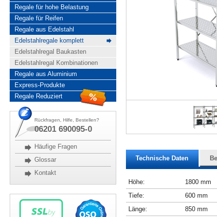
Regale für hohe Belastung
Regale für Reifen
Regale aus Edelstahl
Edelstahlregale komplett
Edelstahlregal Baukasten
Edelstahlregal Kombinationen
Regale aus Aluminium
Express-Produkte
Regale Reduziert
Rückfragen, Hilfe, Bestellen?
06201 690095-0
Häufige Fragen
Technische Daten
Be
Glossar
Kontakt
Höhe:
1800 mm
Tiefe:
600 mm
Länge:
850 mm