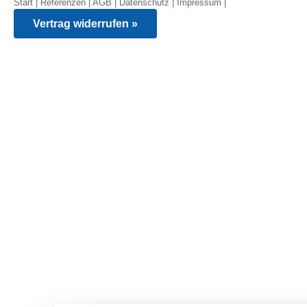
Start
|
Referenzen
|
AGB
|
Datenschutz
|
Impressum
|
Vertrag widerrufen »