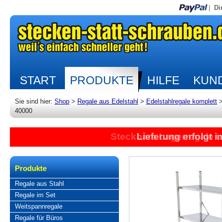
|
Di
START
PRODUKTE
HILFE
KUND
Sie sind hier:
Shop
>
Regale aus Edelstahl
>
Edelstahlregale komplett
40000
Steckbare Lagerregale 
Lieferung erfolgt 
Produkte
Regale aus Stahl
Regale im Set
Weitspannregale
Regale für Büros