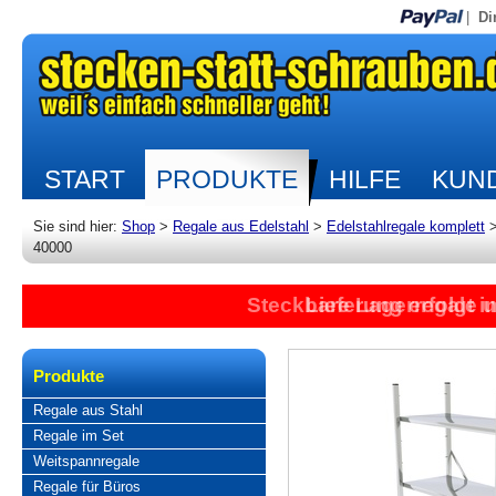
|
Di
START
PRODUKTE
HILFE
KUND
Sie sind hier:
Shop
>
Regale aus Edelstahl
>
Edelstahlregale komplett
40000
Steckbare Lagerregale 
Lieferung erfolgt 
Produkte
Regale aus Stahl
Regale im Set
Weitspannregale
Regale für Büros