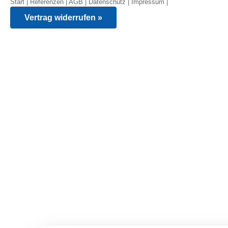
Start
|
Referenzen
|
AGB
|
Datenschutz
|
Impressum
|
Vertrag widerrufen »