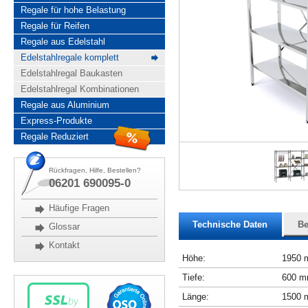
Regale für hohe Belastung
Regale für Reifen
Regale aus Edelstahl
Edelstahlregale komplett
Edelstahlregal Baukasten
Edelstahlregal Kombinationen
Regale aus Aluminium
Express-Produkte
Regale Reduziert
Rückfragen, Hilfe, Bestellen?
06201 690095-0
Häufige Fragen
Technische Daten
Be
Glossar
Kontakt
Höhe:
1950
Tiefe:
600 
Länge:
1500