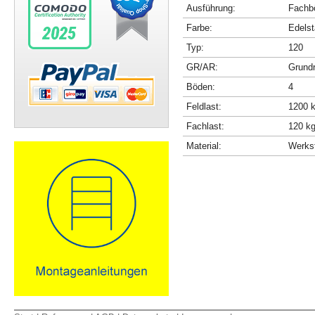
Ausführung:
Fachbö
Farbe:
Edelst
Typ:
120
GR/AR:
Grundr
Böden:
4
Feldlast:
1200 
Fachlast:
120 k
Material:
Werkst