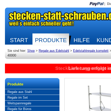
|
Di
START
PRODUKTE
HILFE
KUND
Sie sind hier:
Shop
>
Regale aus Edelstahl
>
Edelstahlregale komplett
40000
Steckbare Lagerregale 
Lieferung erfolgt 
Produkte
Regale aus Stahl
Regale im Set
Weitspannregale
Regale für Büros