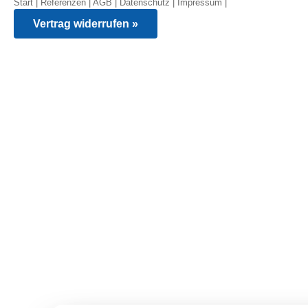
Start
|
Referenzen
|
AGB
|
Datenschutz
|
Impressum
|
Vertrag widerrufen »