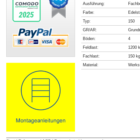
Ausführung:
Fachbö
Farbe:
Edelst
Typ:
150
GR/AR:
Grundr
Böden:
4
Feldlast:
1200 
Fachlast:
150 k
Material:
Werkst