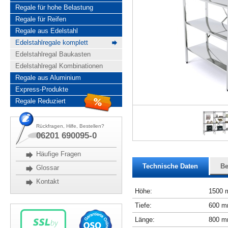
Regale für hohe Belastung
Regale für Reifen
Regale aus Edelstahl
Edelstahlregale komplett
Edelstahlregal Baukasten
Edelstahlregal Kombinationen
Regale aus Aluminium
Express-Produkte
Regale Reduziert
Rückfragen, Hilfe, Bestellen?
06201 690095-0
Häufige Fragen
Technische Daten
Be
Glossar
Kontakt
Höhe:
1500
Tiefe:
600 
Länge:
800 