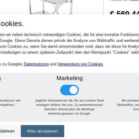
€ 569,4
ookies.
677,63 € inkl. MwSt
Verfügbarkeit:
Sofort
en wir neben technisch notwendigen Cookies, die für eine korrekte Funktion
 Google. Diese Dienste dienen primär der Analyse von Webtraffic und werber
von Cookies zu, wenn Sie damit einverstanden sind, dass wir diese für Anal
Stck.
nstellungen zu einem späteren Zeitpunkt über den Menüpunkt "Cookies" editi
en zu Googles
Datennutzung
und
Verwendung von Cookies
g
Marketing
funktionen wie
Jegliche Informationen die Sie auf unserer Seite
Wir sammeln
Technische Daten
Beschreibung
Zu diesem Artikel passt
rmöglichen.
eintragen bleiben bei uns. Zu werberelevanten
Webtraffics, u
Zwecken übersenden wir allerdings
nac
Verbindungsdaten an Google.
Höhe:
1800 mm
Tiefe:
600 mm
blehnen
Alles akzeptieren
Länge:
650 mm