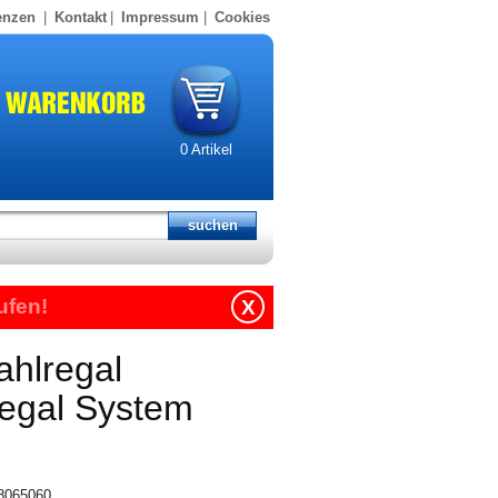
enzen
|
Kontakt
|
Impressum
|
Cookies
0
Artikel
ufen!
X
ahlregal
regal System
18065060