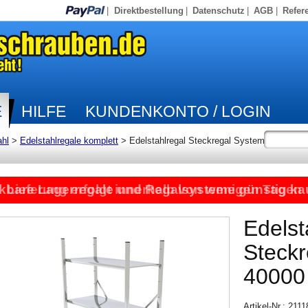
|
Direktbestellung
|
Datenschutz
|
AGB
|
Refer
E
HILFE
KUNDENKONTO / LOGIN
ahl
>
Edelstahlregale komplett
>
Edelstahlregal Steckregal System
kbare Lagerregale und Regalsysteme günstig ka
Lieferung erfolgt innerhalb von wenigen Tagen
Edelst
Steck
40000
Artikel-Nr.: 211