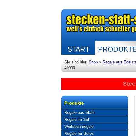
START
PRODUKT
Sie sind hier:
Shop
>
Regale aus Edelst
40000
Stec
Produkte
Regale aus Stahl
Regale im Set
Weitspannregale
Regale für Büros