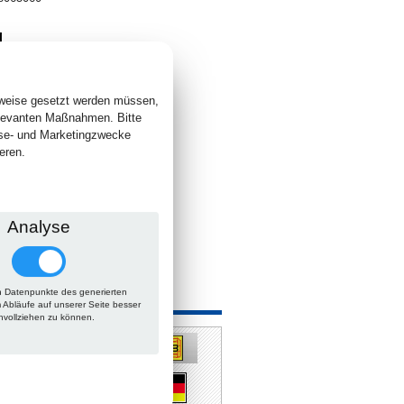
4
. +
Versand
 lieferbar
sweise gesetzt werden müssen,
elevanten Maßnahmen. Bitte
yse- und Marketingzwecke
eren.
Analyse
 Datenpunkte des generierten
 auch
m Abläufe auf unserer Seite besser
hvollziehen zu können.