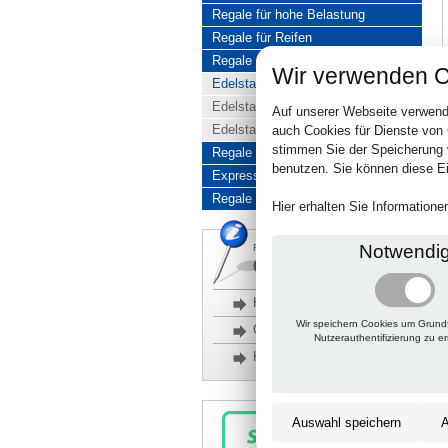
Regale für hohe Belastung
Regale für Reifen
Regale aus Edelstahl
Wir verwenden C
Edelstahlregale komplett
Edelstahlregal Baukasten
Auf unserer Webseite verwend
Edelstahlregal Kombinationen
auch Cookies für Dienste von
stimmen Sie der Speicherung 
Regale aus Aluminium
benutzen. Sie können diese Ei
Express-Produkte
Regale Reduziert
Hier erhalten Sie Information
Notwendi
Rückfragen, Hilfe, Bestellen?
06201 690095-0
Häufige Fragen
Wir speichern Cookies um Grund
Glossar
Nutzerauthentifizierung zu e
Kontakt
Auswahl speichern
A