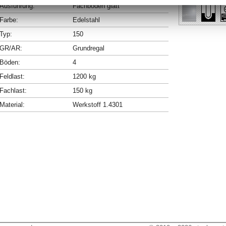
Ausführung:
Fachböden glatt
Farbe:
Edelstahl
Typ:
150
GR/AR:
Grundregal
Böden:
4
Feldlast:
1200 kg
Fachlast:
150 kg
Material:
Werkstoff 1.4301