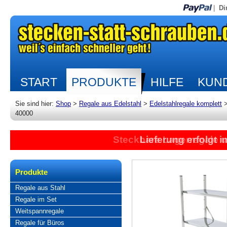
|
Di
START
PRODUKTE
HILFE
KUND
Sie sind hier:
Shop
>
Regale aus Edelstahl
>
Edelstahlregale komplett
40000
Steckbare Lagerregale 
Lieferung erfolgt 
Produkte
Regale aus Stahl
Regale im Set
Weitspannregale
Regale für Büros