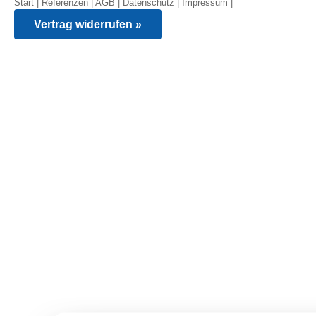
Start
|
Referenzen
|
AGB
|
Datenschutz
|
Impressum
|
Vertrag widerrufen »