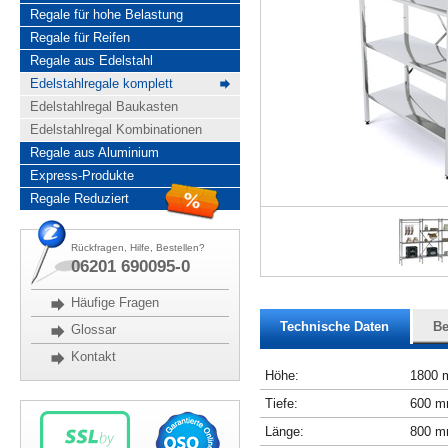
Regale für hohe Belastung
Regale für Reifen
Regale aus Edelstahl
Edelstahlregale komplett
Edelstahlregal Baukasten
Edelstahlregal Kombinationen
Regale aus Aluminium
Express-Produkte
Regale Reduziert
Rückfragen, Hilfe, Bestellen?
06201 690095-0
Häufige Fragen
Technische Daten
Be
Glossar
Kontakt
Höhe:
1800
Tiefe:
600 
Länge:
800 