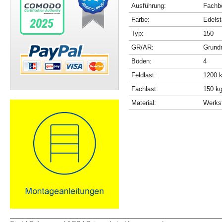
Ausführung:
Fachbö
Farbe:
Edelst
Typ:
150
GR/AR:
Grundr
Böden:
4
Feldlast:
1200 
Fachlast:
150 k
Material:
Werkst