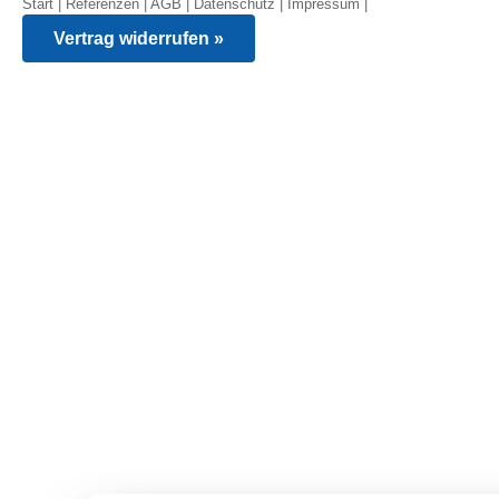
Start
|
Referenzen
|
AGB
|
Datenschutz
|
Impressum
|
Vertrag widerrufen »