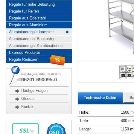
Regale für hohe Belastung
Regale für Reifen
Regale aus Edelstahl
Regale aus Aluminium
Aluminiumregale komplett
Aluminiumregal Baukasten
Aluminiumregal Kombinationen
Express-Produkte
Regale Reduziert
Rückfragen, Hilfe, Bestellen?
06201 690095-0
Häufige Fragen
Technische Daten
Be
Glossar
Kontakt
Höhe:
1500 
Tiefe:
400 m
Länge:
1150 