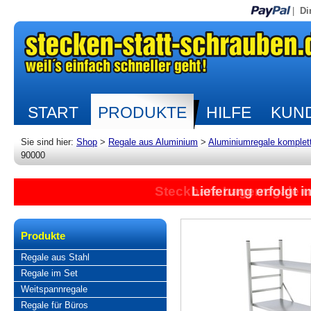
|
Di
START
PRODUKTE
HILFE
KUND
Sie sind hier:
Shop
>
Regale aus Aluminium
>
Aluminiumregale komplet
90000
Steckbare Lagerregale 
Lieferung erfolgt 
Produkte
Regale aus Stahl
Regale im Set
Weitspannregale
Regale für Büros