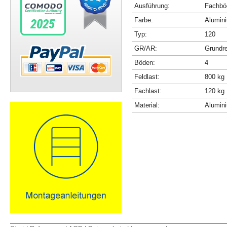
Ausführung:
Fachböd
Farbe:
Alumini
Typ:
120
GR/AR:
Grundr
Böden:
4
Feldlast:
800 kg
Fachlast:
120 kg
Material:
Alumin