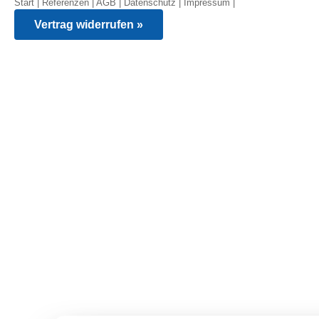
Start
|
Referenzen
|
AGB
|
Datenschutz
|
Impressum
|
Vertrag widerrufen »