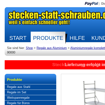
|
Di
START
PRODUKTE
HILFE
KUND
Sie sind hier:
Shop
>
Regale aus Aluminium
>
Aluminiumregale komplet
90000
Steckbare Lagerregale 
Lieferung erfolgt 
Produkte
Regale aus Stahl
Regale im Set
Weitspannregale
Regale für Büros