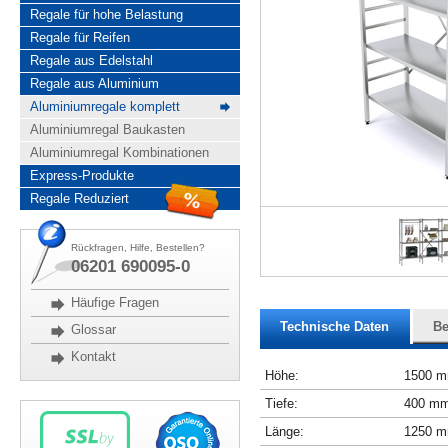
Regale für hohe Belastung
Regale für Reifen
Regale aus Edelstahl
Regale aus Aluminium
Aluminiumregale komplett
Aluminiumregal Baukasten
Aluminiumregal Kombinationen
Express-Produkte
Regale Reduziert
Rückfragen, Hilfe, Bestellen?
06201 690095-0
Häufige Fragen
Technische Daten
Be
Glossar
Kontakt
Höhe:
1500 
Tiefe:
400 m
Länge:
1250 