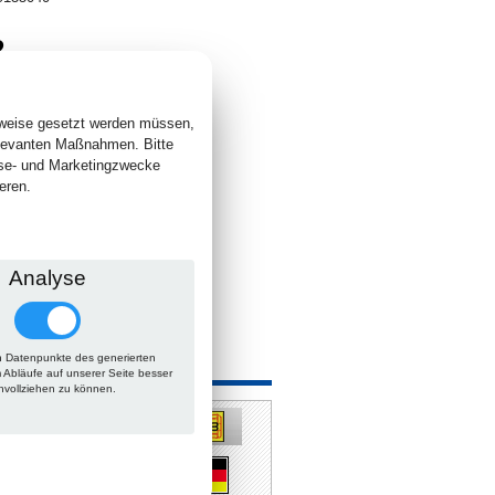
2
. +
Versand
 lieferbar
sweise gesetzt werden müssen,
elevanten Maßnahmen. Bitte
yse- und Marketingzwecke
eren.
Analyse
 Datenpunkte des generierten
 auch
m Abläufe auf unserer Seite besser
hvollziehen zu können.