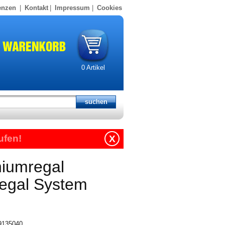
enzen
|
Kontakt
|
Impressum
|
Cookies
0
Artikel
ufen!
X
niumregal
regal System
19135040