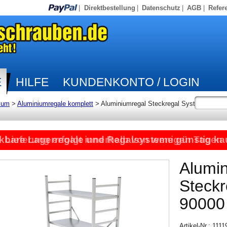
|
Direktbestellung
|
Datenschutz
|
AGB
|
Refer
E
HILFE
KUNDENKONTO / LOGIN
ium
>
Aluminiumregale komplett
>
Aluminiumregal Steckregal System
kbare Lagerregale und Regalsysteme günstig ka
Lieferung erfolgt innerhalb von wenigen Tagen
Alumi
Steck
90000
Artikel-Nr.: 111