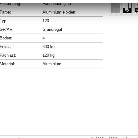
Ausführung:
Fachböden glatt
Farbe:
Aluminium eloxiert
Typ:
120
GR/AR:
Grundregal
Böden:
4
Feldlast:
800 kg
Fachlast:
120 kg
Material:
Aluminium