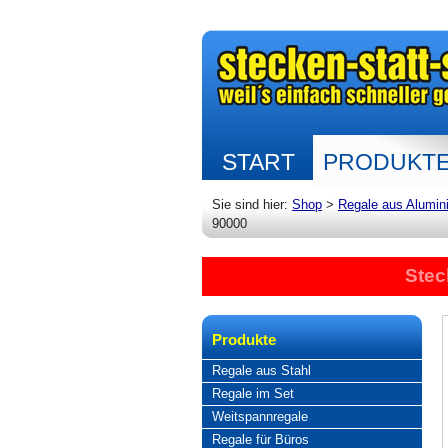
START
PRODUKT
Sie sind hier:
Shop
>
Regale aus Alumin
90000
Stec
Produkte
Regale aus Stahl
Regale im Set
Weitspannregale
Regale für Büros