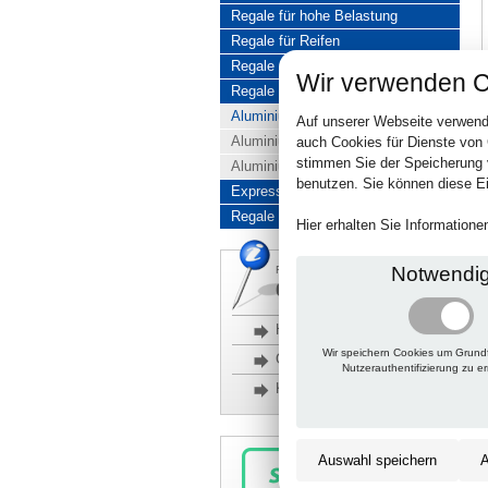
Regale für hohe Belastung
Regale für Reifen
Regale aus Edelstahl
Wir verwenden C
Regale aus Aluminium
Aluminiumregale komplett
Auf unserer Webseite verwend
Aluminiumregal Baukasten
auch Cookies für Dienste von
stimmen Sie der Speicherung 
Aluminiumregal Kombinationen
benutzen. Sie können diese Ei
Express-Produkte
Regale Reduziert
Hier erhalten Sie Information
Notwendi
Rückfragen, Hilfe, Bestellen?
06201 690095-0
Häufige Fragen
Wir speichern Cookies um Grund
Glossar
Nutzerauthentifizierung zu e
Kontakt
Auswahl speichern
A