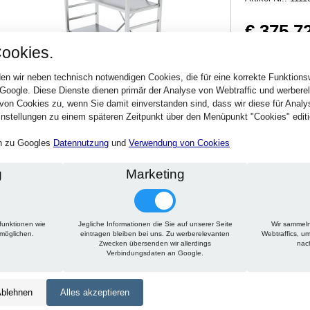
€ 375,7
ookies.
447,11 € inkl. MwSt
Verfügbarkeit:
Sofort
en wir neben technisch notwendigen Cookies, die für eine korrekte Funktion
 Google. Diese Dienste dienen primär der Analyse von Webtraffic und werber
von Cookies zu, wenn Sie damit einverstanden sind, dass wir diese für Anal
Stck.
nstellungen zu einem späteren Zeitpunkt über den Menüpunkt "Cookies" editi
en zu Googles
Datennutzung
und
Verwendung von Cookies
g
Marketing
funktionen wie
Jegliche Informationen die Sie auf unserer Seite
Wir sammeln
Technische Daten
Beschreibung
Zu diesem Artikel passt
rmöglichen.
eintragen bleiben bei uns. Zu werberelevanten
Webtraffics, u
Zwecken übersenden wir allerdings
nac
Verbindungsdaten an Google.
Höhe:
1950 mm
Tiefe:
400 mm
blehnen
Alles akzeptieren
Länge:
1350 mm