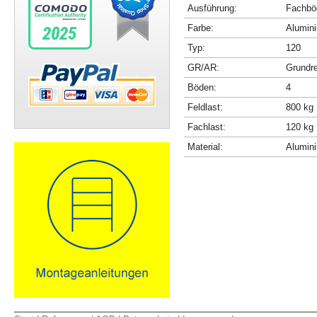
Ausführung:
Fachböd
Farbe:
Alumini
Typ:
120
GR/AR:
Grundr
Böden:
4
Feldlast:
800 kg
Fachlast:
120 kg
Material:
Alumin