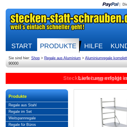
|
Di
START
PRODUKTE
HILFE
KUND
Sie sind hier:
Shop
>
Regale aus Aluminium
>
Aluminiumregale komplet
90000
Steckbare Lagerregale 
Lieferung erfolgt 
Produkte
Regale aus Stahl
Regale im Set
Weitspannregale
Regale für Büros