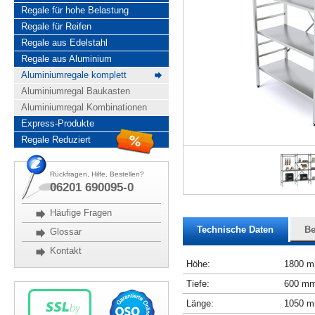
Regale für hohe Belastung
Regale für Reifen
Regale aus Edelstahl
Regale aus Aluminium
Aluminiumregale komplett
Aluminiumregal Baukasten
Aluminiumregal Kombinationen
Express-Produkte
Regale Reduziert
Rückfragen, Hilfe, Bestellen?
06201 690095-0
Häufige Fragen
Technische Daten
Be
Glossar
Kontakt
Höhe:
1800 
Tiefe:
600 m
Länge:
1050 