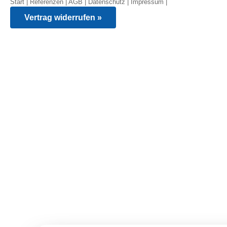
Start
|
Referenzen
|
AGB
|
Datenschutz
|
Impressum
|
Vertrag widerrufen »