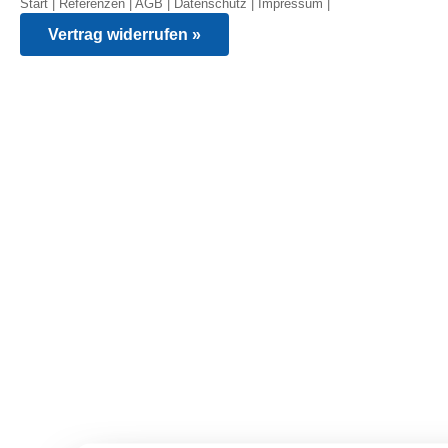
Start
|
Referenzen
|
AGB
|
Datenschutz
|
Impressum
|
Vertrag widerrufen »