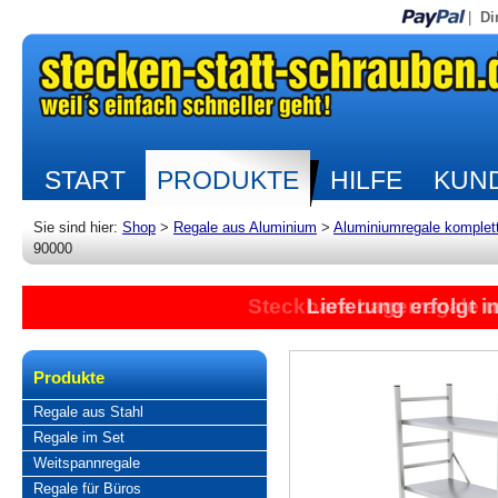
|
Di
START
PRODUKTE
HILFE
KUND
Sie sind hier:
Shop
>
Regale aus Aluminium
>
Aluminiumregale komplet
90000
Steckbare Lagerregale 
Lieferung erfolgt 
Produkte
Regale aus Stahl
Regale im Set
Weitspannregale
Regale für Büros