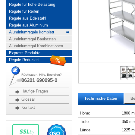
Regale für hohe Belastung
Regale für Reifen
Regale aus Edelstahl
Regale aus Aluminium
Aluminiumregale komplett
Aluminiumregal Baukasten
Aluminiumregal Kombinationen
Express-Produkte
Regale Reduziert
Rückfragen, Hilfe, Bestellen?
06201 690095-0
Häufige Fragen
Technische Daten
Be
Glossar
Kontakt
Höhe:
1800 
Tiefe:
350 m
Länge:
1225 