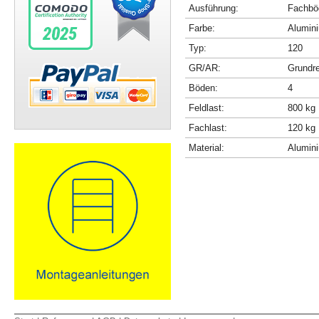
Ausführung:
Fachböd
Farbe:
Alumini
Typ:
120
GR/AR:
Grundr
Böden:
4
Feldlast:
800 kg
Fachlast:
120 kg
Material:
Alumin