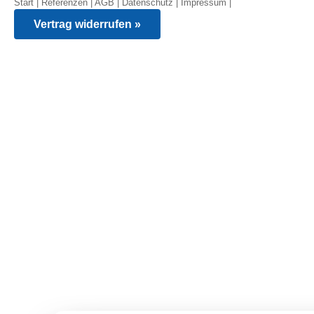
Start
|
Referenzen
|
AGB
|
Datenschutz
|
Impressum
|
Vertrag widerrufen »