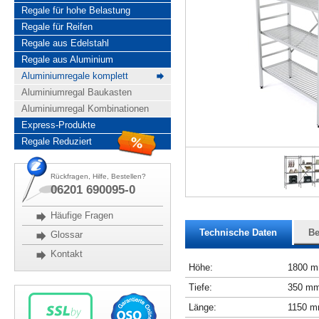
Regale für hohe Belastung
Regale für Reifen
Regale aus Edelstahl
Regale aus Aluminium
Aluminiumregale komplett
Aluminiumregal Baukasten
Aluminiumregal Kombinationen
Express-Produkte
Regale Reduziert
Rückfragen, Hilfe, Bestellen?
06201 690095-0
Häufige Fragen
Technische Daten
Be
Glossar
Kontakt
Höhe:
1800 
Tiefe:
350 m
Länge:
1150 