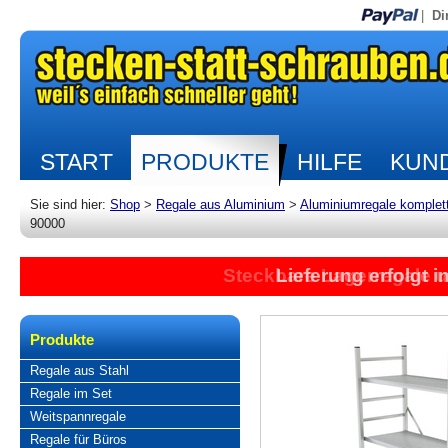
|
Di
START
PRODUKTE
HILFE
KUND
Sie sind hier:
Shop
>
Regale aus Aluminium
>
Aluminiumregale komplet
90000
Steckbare Lagerregale 
Lieferung erfolgt 
Produkte
Regale aus Stahl
Regale im Set
Weitspannregale
Regale für Büros