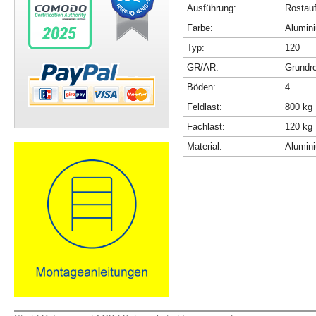
Ausführung:
Rostau
Farbe:
Alumini
Typ:
120
GR/AR:
Grundr
Böden:
4
Feldlast:
800 kg
Fachlast:
120 kg
Material:
Alumin