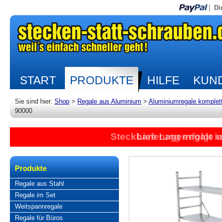
|
Di
START
PRODUKTE
HILFE
KUND
Sie sind hier:
Shop
>
Regale aus Aluminium
>
Aluminiumregale komplet
90000
Steckbare Lagerregale 
Lieferung erfolgt 
Produkte
Regale aus Stahl
Regale im Set
Weitspannregale
Regale für Büros