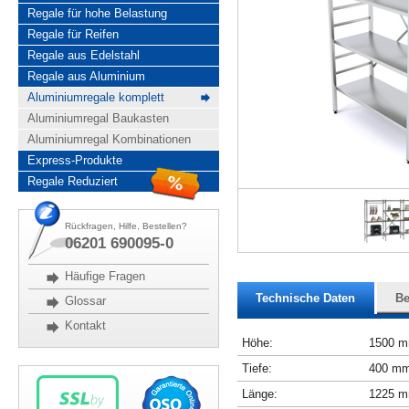
Regale für hohe Belastung
Regale für Reifen
Regale aus Edelstahl
Regale aus Aluminium
Aluminiumregale komplett
Aluminiumregal Baukasten
Aluminiumregal Kombinationen
Express-Produkte
Regale Reduziert
Rückfragen, Hilfe, Bestellen?
06201 690095-0
Häufige Fragen
Technische Daten
Be
Glossar
Kontakt
Höhe:
1500 
Tiefe:
400 m
Länge:
1225 