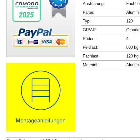
Ausführung:
Fachböd
Farbe:
Alumini
Typ:
120
GR/AR:
Grundr
Böden:
4
Feldlast:
800 kg
Fachlast:
120 kg
Material:
Alumin