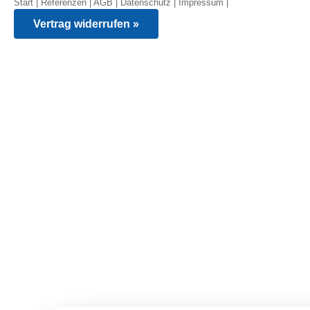
Start
|
Referenzen
|
AGB
|
Datenschutz
|
Impressum
|
Vertrag widerrufen »