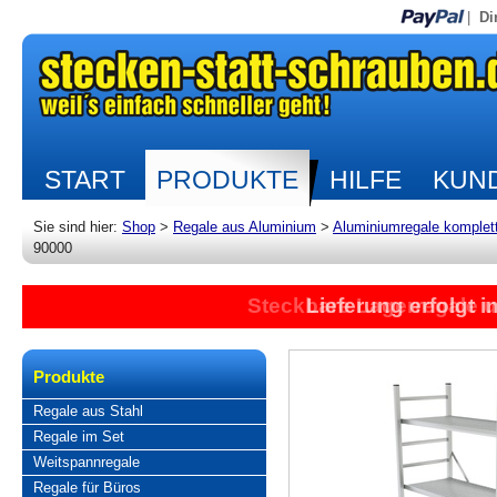
|
Di
START
PRODUKTE
HILFE
KUND
Sie sind hier:
Shop
>
Regale aus Aluminium
>
Aluminiumregale komplet
90000
Steckbare Lagerregale 
Lieferung erfolgt 
Produkte
Regale aus Stahl
Regale im Set
Weitspannregale
Regale für Büros