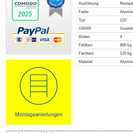
Ausführung:
Rostau
Farbe:
Alumini
Typ:
120
GR/AR:
Grundr
Böden:
4
Feldlast:
800 kg
Fachlast:
120 kg
Material:
Alumin