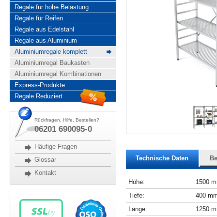
Regale für hohe Belastung
Regale für Reifen
Regale aus Edelstahl
Regale aus Aluminium
Aluminiumregale komplett
Aluminiumregal Baukasten
Aluminiumregal Kombinationen
Express-Produkte
Regale Reduziert
Rückfragen, Hilfe, Bestellen?
06201 690095-0
Häufige Fragen
Technische Daten
Be
Glossar
Kontakt
Höhe:
1500 
Tiefe:
400 m
Länge:
1250 