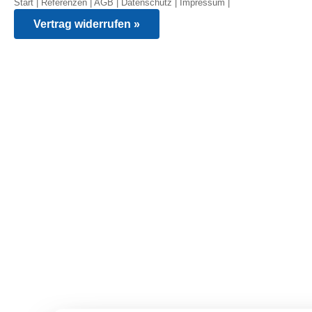
Start
|
Referenzen
|
AGB
|
Datenschutz
|
Impressum
|
Vertrag widerrufen »