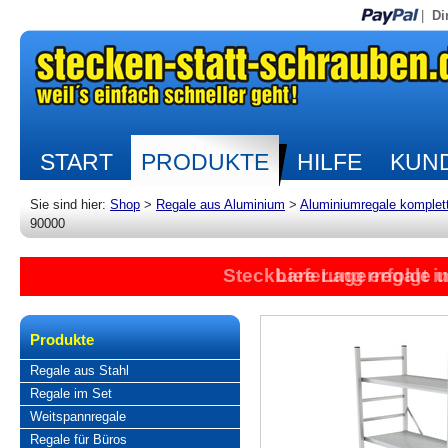
|
Di
START
PRODUKTE
HILFE
KUND
Sie sind hier:
Shop
>
Regale aus Aluminium
>
Aluminiumregale komplet
90000
Steckbare Lagerregale 
Lieferung erfolgt 
Produkte
Regale aus Stahl
Regale im Set
Weitspannregale
Regale für Büros