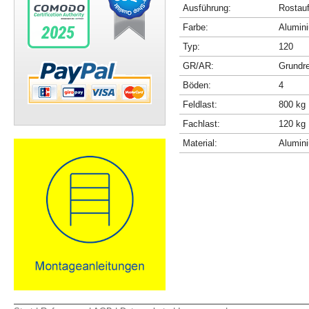
Ausführung:
Rostau
Farbe:
Alumini
Typ:
120
GR/AR:
Grundr
Böden:
4
Feldlast:
800 kg
Fachlast:
120 kg
Material:
Alumin