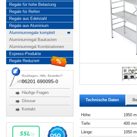
Regale für hohe Belastung
Regale für Reifen
Regale aus Edelstahl
Regale aus Aluminium
Aluminiumregale komplett
Aluminiumregal Baukasten
Aluminiumregal Kombinationen
Express-Produkte
Regale Reduziert
Rückfragen, Hilfe, Bestellen?
06201 690095-0
Häufige Fragen
Technische Daten
Be
Glossar
Kontakt
Höhe:
1950 
Tiefe:
400 m
Länge:
1050 