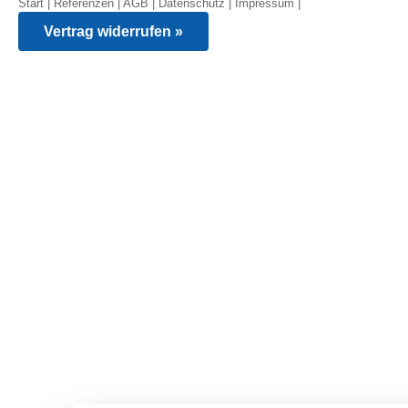
Start
|
Referenzen
|
AGB
|
Datenschutz
|
Impressum
|
Vertrag widerrufen »