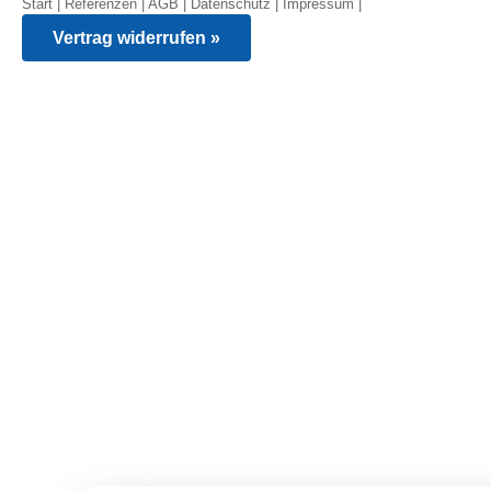
Start
|
Referenzen
|
AGB
|
Datenschutz
|
Impressum
|
Vertrag widerrufen »