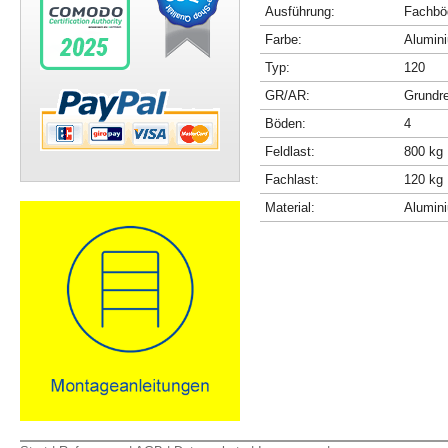
Ausführung:
Fachböd
Farbe:
Alumini
Typ:
120
GR/AR:
Grundr
Böden:
4
Feldlast:
800 kg
Fachlast:
120 kg
Material:
Alumin