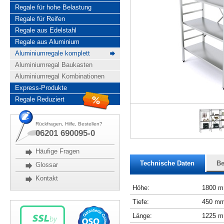
Regale für hohe Belastung
Regale für Reifen
Regale aus Edelstahl
Regale aus Aluminium
Aluminiumregale komplett
Aluminiumregal Baukasten
Aluminiumregal Kombinationen
Express-Produkte
Regale Reduziert
Rückfragen, Hilfe, Bestellen?
06201 690095-0
Häufige Fragen
Technische Daten
Be
Glossar
Kontakt
Höhe:
1800 
Tiefe:
450 m
Länge:
1225 