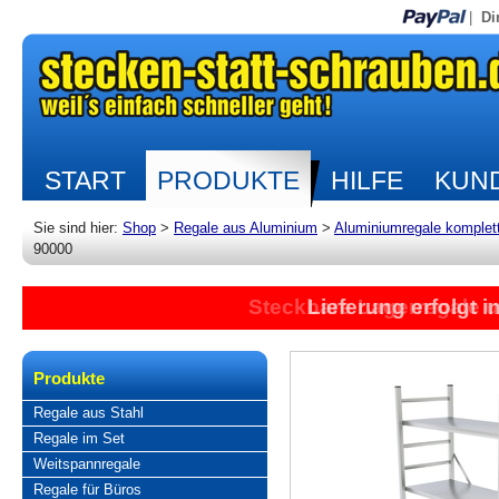
|
Di
START
PRODUKTE
HILFE
KUND
Sie sind hier:
Shop
>
Regale aus Aluminium
>
Aluminiumregale komplet
90000
Steckbare Lagerregale 
Lieferung erfolgt 
Produkte
Regale aus Stahl
Regale im Set
Weitspannregale
Regale für Büros